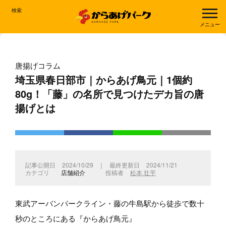
検索
メニュー
唐揚げコラム
埼玉県春日部市｜からあげ鳥元｜1個約
80g！「藤」の名所で見つけたデカ旨の唐
揚げとは
2024/10/29
｜
2024/11/21
店舗紹介
松本 壮平
東武アーバンパークライン・藤の牛島駅から徒歩で数十
秒のところにある『からあげ鳥元』