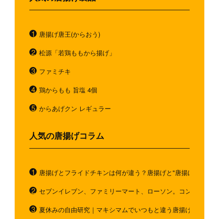
唐揚げ唐王(からおう)
松源「若鶏ももから揚げ」
ファミチキ
鶏からもも 旨塩 4個
からあげクン レギュラー
人気の唐揚げコラム
唐揚げとフライドチキンは何が違う？唐揚げと"唐揚げと似てい
セブンイレブン、ファミリーマート、ローソン。コンビニのホ
夏休みの自由研究｜マキシマムでいつもと違う唐揚げを作ろう