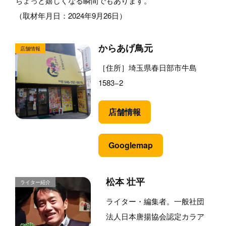
ちょっと嬉しくなる瞬間でもあります。
（取材年月日：2024年9月26日）
からあげ鳥元
［住所］埼玉県春日部市牛島
1583−2
店舗情報
Googlemap
松本 壮平
ライター・編集者。一般社団
法人日本唐揚協会認定カラア