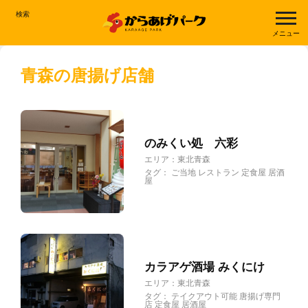
検索
メニュー
青森の唐揚げ店舗
のみくい処 六彩
エリア：
東北
青森
タグ：
ご当地
レストラン
定食屋
居酒
屋
カラアゲ酒場 みくにけ
エリア：
東北
青森
タグ：
テイクアウト可能
唐揚げ専門
店
定食屋
居酒屋