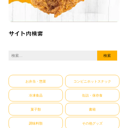
サイト内検索
検
索:
お弁当・惣菜
コンビニホットスナック
冷凍食品
缶詰・保存食
菓子類
書籍
調味料類
その他グッズ