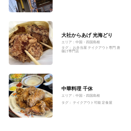
大社からあげ 光海どり
エリア：
中国・四国
島根
タグ：
お弁当屋
テイクアウト専門
唐
揚げ専門店
中華料理 千休
エリア：
中国・四国
島根
タグ：
テイクアウト可能
定食屋