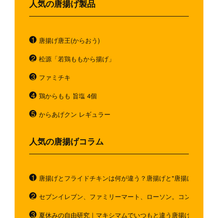
人気の唐揚げ製品
唐揚げ唐王(からおう)
松源「若鶏ももから揚げ」
ファミチキ
鶏からもも 旨塩 4個
からあげクン レギュラー
人気の唐揚げコラム
唐揚げとフライドチキンは何が違う？唐揚げと"唐揚げと似てい
セブンイレブン、ファミリーマート、ローソン。コンビニのホ
夏休みの自由研究｜マキシマムでいつもと違う唐揚げを作ろう