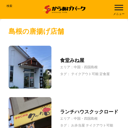
検索
メニュー
島根の唐揚げ店舗
食堂みね屋
エリア：
中国・四国
島根
タグ：
テイクアウト可能
定食屋
ランチハウスクックロード
エリア：
中国・四国
島根
タグ：
お弁当屋
テイクアウト可能