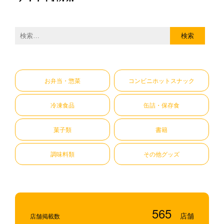
検
索:
お弁当・惣菜
コンビニホットスナック
冷凍食品
缶詰・保存食
菓子類
書籍
調味料類
その他グッズ
565
店舗掲載数