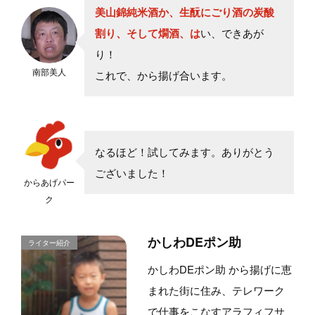
美山錦純米酒か、生酛にごり酒の炭酸
割り、そして燗酒、は
い、できあが
り！
南部美人
これで、から揚げ合います。
なるほど！試してみます。ありがとう
ございました！
からあげパー
ク
かしわDEポン助
かしわDEポン助 から揚げに恵
まれた街に住み、テレワーク
で仕事をこなすアラフィフサ