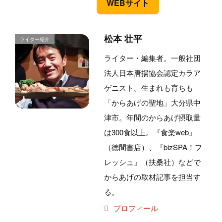
WEBサイト
松本 壮平
ライター・編集者。一般社団
法人日本唐揚協会認定カラア
ゲニスト。生まれも育ちも
「からあげの聖地」大分県中
津市。年間のからあげ摂取量
は300食以上。『食楽web』
（徳間書店）、『bizSPA！フ
レッシュ』（扶桑社）などで
からあげの取材記事を担当す
る。
プロフィール