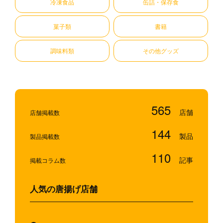
冷凍食品
缶詰・保存食
菓子類
書籍
調味料類
その他グッズ
565
店舗掲載数
144
製品掲載数
110
掲載コラム数
人気の唐揚げ店舗