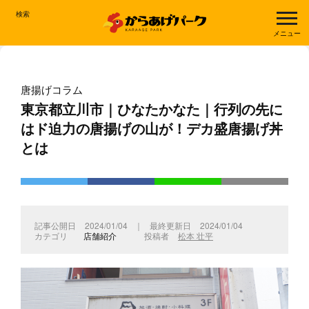
検索
メニュー
唐揚げコラム
東京都立川市｜ひなたかなた｜行列の先に
はド迫力の唐揚げの山が！デカ盛唐揚げ丼
とは
2024/01/04
｜
2024/01/04
店舗紹介
松本 壮平