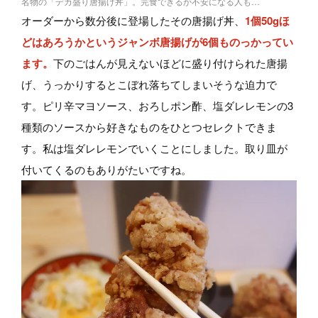
名物の「デカ盛り唐揚げ丼」。完食できるか不安になる人も…
オーダーから数分後に登場したその唐揚げ丼、
1個50gほ
どはあろうかというジャンボ唐揚げが6個ものっかってい
ます。
下のごはんが見えないほどに盛り付けられた唐揚
げ、うっかりするとこぼれ落ちてしまいそうな迫力で
す。ピリ辛マヨソース、おろしポン酢、塩ダレレモンの3
種類のソースから好きなものをひとつセレクトできま
す。私は塩ダレレモンでいくことにしました。取り皿が
付いてくるのもありがたいですね。