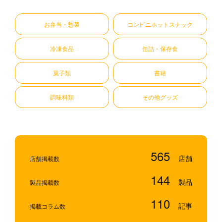
お弁当・惣菜
コンビニホットスナック
冷凍食品
缶詰・保存食
菓子類
書籍
調味料類
その他グッズ
565
店舗掲載数
144
製品掲載数
110
掲載コラム数