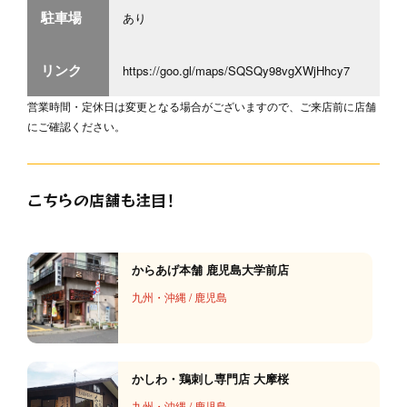
駐車場
あり
リンク
https://goo.gl/maps/SQSQy98vgXWjHhcy7
営業時間・定休日は変更となる場合がございますので、ご来店前に店舗
にご確認ください。
こちらの店舗も注目！
からあげ本舗 鹿児島大学前店
九州・沖縄
/
鹿児島
かしわ・鶏刺し専門店 大摩桜
九州・沖縄
/
鹿児島