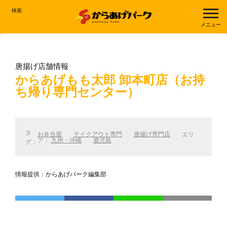
検索
メニュー
唐揚げ店舗情報
からあげもも太郎 卸本町店（お持
ち帰り専門センター）
タ
お弁当屋
テイクアウト専門
唐揚げ専門店
エリ
ア：
九州・沖縄
鹿児島
グ：
情報提供：からあげパーク編集部