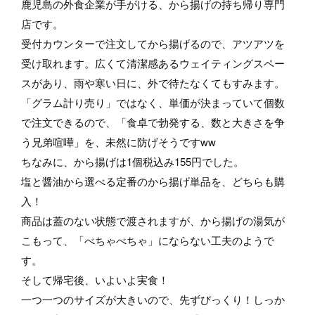
鹿児島の外食企業が手がける、から揚げの持ち帰り専門
店です。
受付カウンターで注文してから揚げるので、アツアツを
受け取れます。広くて清潔感あるウェイティングスペー
スがあり、雨や寒い日に、外で待たなくてもすみます。
「グラム計り売り」ではなく、単価が決まっていて個数
で注文できるので、「食卓で勃発する、数と大きさを争
う兄弟喧嘩」を、未然に防げそうですww
ちなみに、から揚げは1個税込み155円でした。
塩と醤油から選べる定番のから揚げ単品を、どちらも購
入！
商品は蓋のない状態で渡されますが、から揚げの湯気が
こもって、「べちゃべちゃ」にならない工夫のようで
す。
そして帰宅後、いよいよ実食！
一つ一つのサイズが大きいので、先ずびっくり！しっか