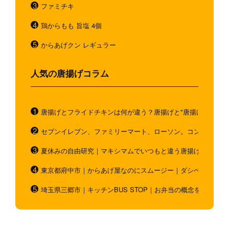
ファミチキ
鶏からもも 旨塩 4個
からあげクン レギュラー
人気の唐揚げコラム
唐揚げとフライドチキンは何が違う？唐揚げと"唐揚げと似てい
セブンイレブン、ファミリーマート、ローソン。コンビニのホ
夏休みの自由研究｜マキシマムでいつもと違う唐揚げを作ろう
東京都府中市｜からあげ屋なのにスムージー｜ダシベース唐揚
埼玉県三郷市｜キッチンBUS STOP｜お弁当の概念を超越！