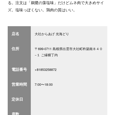
る。注文は「鵜鷺の藻塩味」だけどムネ肉で大きめサイ
ズ。塩味っぽくない。鶏肉の質はいい。
店名
大社からあげ 光海どり
住所
〒699-0711 島根県出雲市大社町杵築南８４０
−１ ご縁横丁内
電話番号
+81853258872
営業時間
7:00〜18:00
定休日
席数