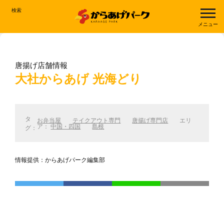
検索
メニュー
唐揚げ店舗情報
大社からあげ 光海どり
タ
お弁当屋
テイクアウト専門
唐揚げ専門店
エリ
ア：
中国・四国
島根
グ：
情報提供：からあげパーク編集部