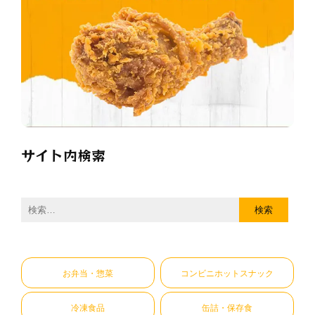
サイト内検索
検
索:
お弁当・惣菜
コンビニホットスナック
冷凍食品
缶詰・保存食