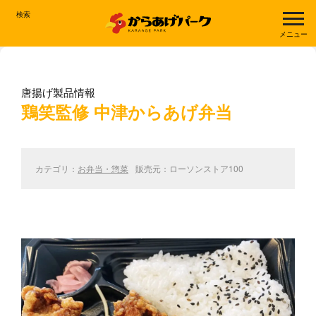
検索
メニュー
唐揚げ製品情報
鶏笑監修 中津からあげ弁当
カテゴリ：
お弁当・惣菜
販売元：ローソンストア100