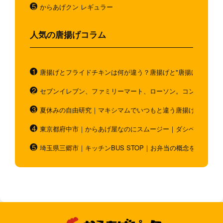
からあげクン レギュラー
人気の唐揚げコラム
唐揚げとフライドチキンは何が違う？唐揚げと"唐揚げと似てい
セブンイレブン、ファミリーマート、ローソン。コンビニのホ
夏休みの自由研究｜マキシマムでいつもと違う唐揚げを作ろう
東京都府中市｜からあげ屋なのにスムージー｜ダシベース唐揚
埼玉県三郷市｜キッチンBUS STOP｜お弁当の概念を超越！