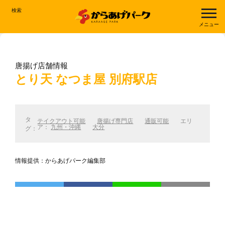
検索
メニュー
唐揚げ店舗情報
とり天 なつま屋 別府駅店
タ
テイクアウト可能
唐揚げ専門店
通販可能
エリ
ア：
九州・沖縄
大分
グ：
情報提供：からあげパーク編集部