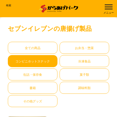
検索
メニュー
セブンイレブンの唐揚げ製品
全ての商品
お弁当・惣菜
コンビニホットスナック
冷凍食品
缶詰・保存食
菓子類
書籍
調味料類
その他グッズ