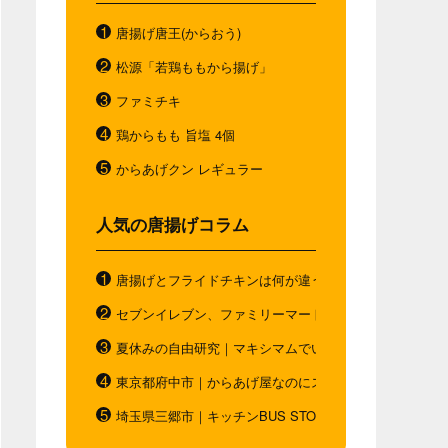
唐揚げ唐王(からおう)
松源「若鶏ももから揚げ」
ファミチキ
鶏からもも 旨塩 4個
からあげクン レギュラー
人気の唐揚げコラム
唐揚げとフライドチキンは何が違う？唐揚げと"唐揚げと
セブンイレブン、ファミリーマート、ローソン。コンビ
夏休みの自由研究｜マキシマムでいつもと違う唐揚げを
東京都府中市｜からあげ屋なのにスムージー｜ダシベー
埼玉県三郷市｜キッチンBUS STOP｜お弁当の概念を