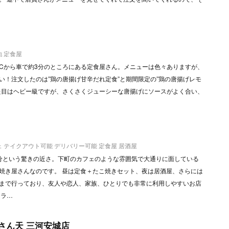
地
定食屋
江ICから車で約3分のところにある定食屋さん。メニューは色々ありますが、
い！注文したのは”鶏の唐揚げ甘辛だれ定食”と期間限定の”鶏の唐揚げレモ
た目はヘビー級ですが、さくさくジューシーな唐揚げにソースがよく合い、
ェ
テイクアウト可能
デリバリー可能
定食屋
居酒屋
分という驚きの近さ。下町のカフェのような雰囲気で大通りに面している
焼き屋さんなのです。 昼は定食＋たこ焼きセット、夜は居酒屋、さらには
まで行っており、友人や恋人、家族、ひとりでも非常に利用しやすいお店
、ラ…
さん天 三河安城店