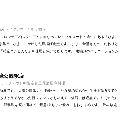
当屋
テイクアウト可能
定食屋
協フロンテア柏スタジアムに向かってレイソルロードの途中にある「ひよこ
焼き鳥屋「ひよこ」が出した唐揚げ食堂です。 ひよこ食堂さんのこだわりと
「柏産コシヒカリ」を使用と掲げてあります。 唐揚げのバリエーションが
濠公園駅店
グ
テイクアウト可能
定食屋
居酒屋
鳥料理
酒屋です。 大濠公園駅より徒歩7分。 ひな鳥の柔らかな半身を鶏ガラでと
ありそうでなかった新ジャンルともいえる「炊鶏」は絶品です！ その他に
… 鶏料理を安い価格でご用意◎ ちょい飲みにもおすすめです。 飲み放題