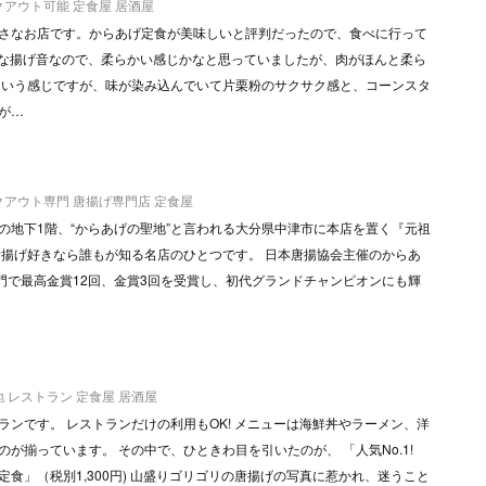
クアウト可能
定食屋
居酒屋
さなお店です。からあげ定食が美味しいと評判だったので、食べに行って
めな揚げ音なので、柔らかい感じかなと思っていましたが、肉がほんと柔ら
という感じですが、味が染み込んでいて片栗粉のサクサク感と、コーンスタ
が…
クアウト専門
唐揚げ専門店
定食屋
の地下1階、“からあげの聖地”と言われる大分県中津市に本店を置く『元祖
唐揚げ好きなら誰もが知る名店のひとつです。 日本唐揚協会主催のからあ
門で最高金賞12回、金賞3回を受賞し、初代グランドチャンピオンにも輝
地
レストラン
定食屋
居酒屋
ランです。 レストランだけの利用もOK! メニューは海鮮丼やラーメン、洋
が揃っています。 その中で、ひときわ目を引いたのが、 「人気No.1!
食」（税別1,300円) 山盛りゴリゴリの唐揚げの写真に惹かれ、迷うこと