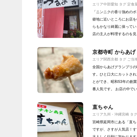
エリア
中部
愛知
タグ
定食
「ニンニクの香り強めのボ
僻地に近いところにお店を
らもかなり綺麗に保ってい
店の主人が料理するのを見
京都寺町 からあげ
エリア
関西
京都
タグ
ご当
全国からあげグランプリの
す。ひと口大にカットされ
とができ、昭和53年の創
番人気です。 お店の中で
直ちゃん
エリア
九州・沖縄
宮崎
タ
宮崎県延岡市にある「直ち
ですが、さすが人気店！す
大人しく行列に加わります