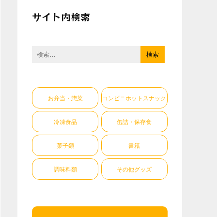
サイト内検索
検
索:
お弁当・惣菜
コンビニホットスナック
冷凍食品
缶詰・保存食
菓子類
書籍
調味料類
その他グッズ