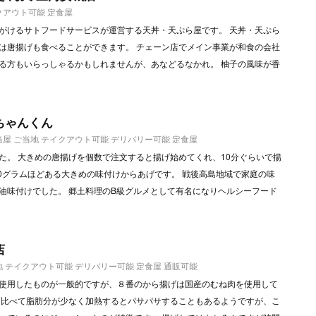
クアウト可能
定食屋
がけるサトフードサービスが運営する天丼・天ぷら屋です。 天丼・天ぷら
は唐揚げも食べることができます。 チェーン店でメイン事業が和食の会社
る方もいらっしゃるかもしれませんが、あなどるなかれ。 柚子の風味が香
ちゃんくん
当屋
ご当地
テイクアウト可能
デリバリー可能
定食屋
た。 大きめの唐揚げを個数で注文すると揚げ始めてくれ、10分ぐらいで揚
80グラムほどある大きめの味付けからあげです。 戦後高島地域で家庭の味
油味付けでした。 郷土料理のB級グルメとして有名になりヘルシーフード
店
地
テイクアウト可能
デリバリー可能
定食屋
通販可能
使用したものが一般的ですが、８番のから揚げは国産のむね肉を使用して
と比べて脂肪分が少なく加熱するとパサパサすることもあるようですが、こ