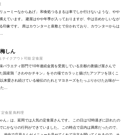
屋
リューミーなからあげ」 和食処つるまるは車でしか行けないような、やや
構えています。 建屋はやや年季が入っておりますが、中は古めかしいなが
る印象です。 席はカウンターと座敷とで分かれており、カウンターからは
…
 梅しん
地
テイクアウト可能
定食屋
味バラエティ部門で10年連続金賞を受賞している京都の唐揚げ屋さんで
た国産鶏「さわやかチキン」をその場でカラッと揚げたアツアツを頂くこ
業以来愛され続けている秘伝のたれとマヨネーズをたっぷりかけたお味が一
いた…
グ
定食屋
鳥料理
ゃん」は、延岡では人気の定食屋さんです。 この日は12時過ぎに訪れたの
でにかなりの行列ができていました。 この時点で店内は満席だったので、
。 途中で店員さんがメニューを見せてくれて注文を聞いてくれるので、そ