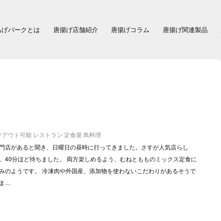
あげパークとは
唐揚げ店舗紹介
唐揚げコラム
唐揚げ関連製品
クアウト可能
レストラン
定食屋
鳥料理
門店があると聞き、日曜日の昼時に行ってきました。さすが人気店らし
。40分ほど待ちました。 両方楽しめるよう、むねともものミックス定食に
みのようです。 冷凍肉や外国産、添加物を使わないこだわりがあるそうで
ま…