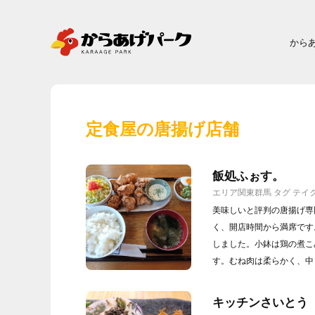
から
定食屋の唐揚げ店舗
飯処ふぉす。
エリア
関東
群馬
タグ
テイ
美味しいと評判の唐揚げ専
く、開店時間から満席です
しました。小鉢は鶏の煮こ
す。むね肉は柔らかく、中
キッチンさいとう