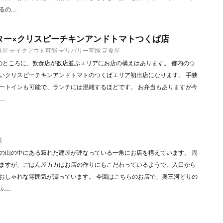
るの…
ター×クリスピーチキンアンドトマトつくば店
当屋
テイクアウト可能
デリバリー可能
定食屋
のところに、飲食店が数店並ぶエリアにお店の構えはあります。 都内のウ
いクリスピーチキンアンドトマトのつくばエリア初出店になります。 手狭
ートインも可能で、ランチには混雑するほどです。 お弁当もありますが今
…
屋
の山の中にある寂れた建屋が連なっている一角にお店を構えています。 周
ますが、ごはん屋カカはお店の作りにもこだわっているようで、入口から
おしゃれな雰囲気が漂っています。 今回はこちらのお店で、奥三河どりの
ふ…