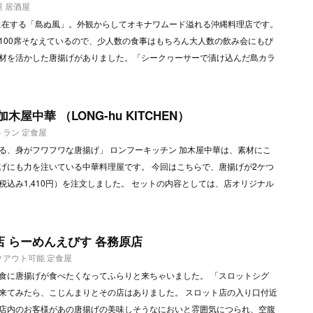
屋
居酒屋
階に在する「島ぬ風」。外観からしてオキナワムード溢れる沖縄料理店です。
100席そなえているので、少人数の食事はもちろん大人数の飲み会にもぴ
材を活かした唐揚げがありました。「シークヮーサーで漬け込んだ島カラ
屋中華 （LONG-hu KITCHEN）
トラン
定食屋
る、身がフワフワな唐揚げ」 ロンフーキッチン 加木屋中華は、素材にこ
げにも力を注いている中華料理屋です。 今回はこちらで、唐揚げが2ケつ
込み1,410円）を注文しました。 セットの内容としては、店オリジナル
 らーめんえびす 各務原店
クアウト可能
定食屋
食に唐揚げが食べたくなってふらりと来ちゃいました。 「スロットシグ
来てみたら、こじんまりとその店はありました。 スロット店の入り口付近
店内のお客様があの唐揚げの美味しそうなにおいと雰囲気につられ、空腹