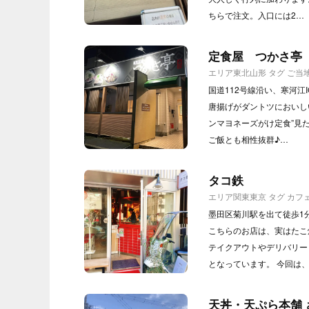
ちらで注文。入口には2…
定食屋 つかさ亭
エリア
東北
山形
タグ
ご当
国道112号線沿い、寒河
唐揚げがダントツにおいし
ンマヨネーズがけ定食”見
ご飯とも相性抜群♪…
タコ鉄
エリア
関東
東京
タグ
カフ
墨田区菊川駅を出て徒歩1
こちらのお店は、実はたこ
テイクアウトやデリバリー
となっています。 今回は
天丼・天ぷら本舗 