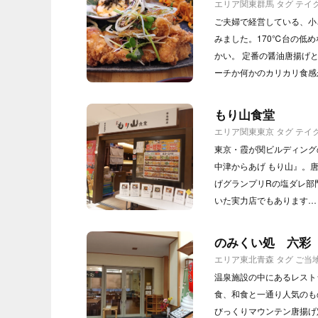
エリア
関東
群馬
タグ
テイ
ご夫婦で経営している、小
みました。170℃台の低
かい。 定番の醤油唐揚げ
ーチか何かのカリカリ食感
もり山食堂
エリア
関東
東京
タグ
テイ
東京・霞が関ビルディング
中津からあげ もり山』。
げグランプリRの塩ダレ部
いた実力店でもあります…
のみくい処 六彩
エリア
東北
青森
タグ
ご当
温泉施設の中にあるレスト
食、和食と一通り人気のもの
びっくりマウンテン唐揚げ定