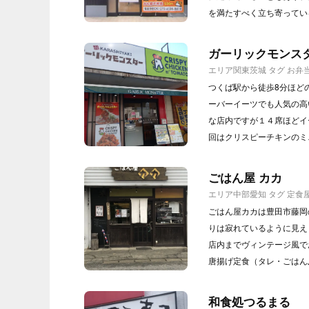
を満たすべく立ち寄ってい
ガーリックモンス
エリア
関東
茨城
タグ
お弁
つくば駅から徒歩8分ほど
ーバーイーツでも人気の高
な店内ですが１４席ほどイ
回はクリスピーチキンのミ
ごはん屋 カカ
エリア
中部
愛知
タグ
定食
ごはん屋カカは豊田市藤岡
りは寂れているように見え
店内までヴィンテージ風で
唐揚げ定食（タレ・ごはん
和食処つるまる