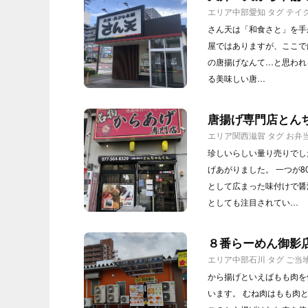
エリア
中部
愛知
タグ
テイ
さん天は「和食さと」を手
屋ではありますが、ここで
の唐揚げなんて…と思われ
る美味しい唐…
唐揚げ専門店とん
エリア
関西
滋賀
タグ
お弁
珍しいらしい量り売りでし
げあがりました。 一つが
として広まった味付けで醤
としても注目されてい…
８番らーめん御影
エリア
中部
石川
タグ
ご当
から揚げといえばもも肉を
います。 むね肉はもも肉