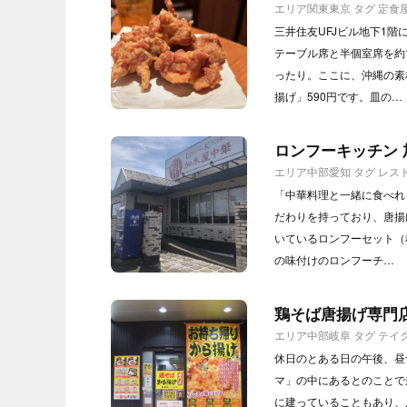
エリア
関東
東京
タグ
定食
三井住友UFJビル地下1
テーブル席と半個室席を約
ったり。ここに、沖縄の素
揚げ」590円です。皿の…
ロンフーキッチン 加木
エリア
中部
愛知
タグ
レス
「中華料理と一緒に食べれ
だわりを持っており、唐揚
いているロンフーセット（税
の味付けのロンフーチ…
鶏そば唐揚げ専門店
エリア
中部
岐阜
タグ
テイ
休日のとある日の午後、昼
マ」の中にあるとのことで
に建っていることもあり、