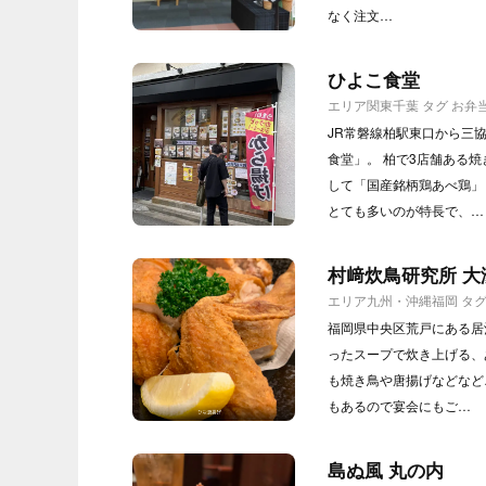
なく注文…
ひよこ食堂
エリア
関東
千葉
タグ
お弁
JR常磐線柏駅東口から三
食堂」。 柏で3店舗ある
して「国産銘柄鶏あべ鶏」
とても多いのが特長で、…
村﨑炊鳥研究所 大
エリア
九州・沖縄
福岡
タ
福岡県中央区荒戸にある居
ったスープで炊き上げる、
も焼き鳥や唐揚げなどなど
もあるので宴会にもご…
島ぬ風 丸の内