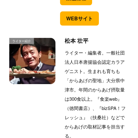
WEBサイト
松本 壮平
ライター・編集者。一般社団
法人日本唐揚協会認定カラア
ゲニスト。生まれも育ちも
「からあげの聖地」大分県中
津市。年間のからあげ摂取量
は300食以上。『食楽web』
（徳間書店）、『bizSPA！フ
レッシュ』（扶桑社）などで
からあげの取材記事を担当す
る。