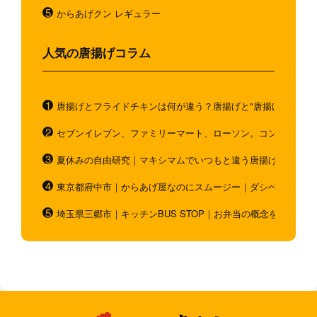
からあげクン レギュラー
人気の唐揚げコラム
唐揚げとフライドチキンは何が違う？唐揚げと"唐揚げと似てい
セブンイレブン、ファミリーマート、ローソン。コンビニのホ
夏休みの自由研究｜マキシマムでいつもと違う唐揚げを作ろう
東京都府中市｜からあげ屋なのにスムージー｜ダシベース唐揚
埼玉県三郷市｜キッチンBUS STOP｜お弁当の概念を超越！