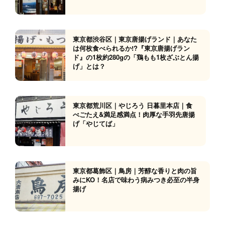
東京都渋谷区｜東京唐揚げランド｜あなた
は何枚食べられるか!?『東京唐揚げラン
ド』の1枚約280gの「鶏もも1枚ざぶとん揚
げ」とは？
東京都荒川区｜やじろう 日暮里本店｜食
べごたえ&満足感満点！肉厚な手羽先唐揚
げ「やじてば」
東京都葛飾区｜鳥房｜芳醇な香りと肉の旨
みにKO！名店で味わう病みつき必至の半身
揚げ