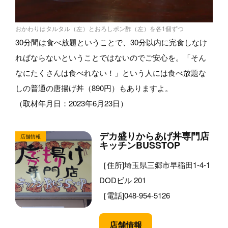
おかわりはタルタル（左）とおろしポン酢（左）を各1個ずつ
30分間は食べ放題ということで、30分以内に完食しなけ
ればならないということではないのでご安心を。「そん
なにたくさんは食べれない！」という人には食べ放題な
しの普通の唐揚げ丼（890円）もありますよ。
（取材年月日：2023年6月23日）
デカ盛りからあげ丼専門店
キッチンBUSSTOP
［住所]埼玉県三郷市早稲田1-4-1
DODビル 201
［電話]048-954-5126
店舗情報