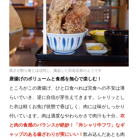
高さが割り箸とほぼ同じ。隆起した巨岩石群のようです
唐揚げのボリュームと食感を無心で楽しむ！
ところがこの唐揚げ、ひと口食べれば完食への不安は薄
らいでいき、逆に自信が芽生えてきます。シャリッとし
た衣は軽くお焦げ状態で香ばしく、肉には味がしっかり
付いています。肉は適度なやわらかさで肉汁も十分。
衣
と肉の食感のバランスが絶妙！「外シャリ中フワ」なギ
ャップのある歯ざわりが実にいい！
飲み込んだあとも肉