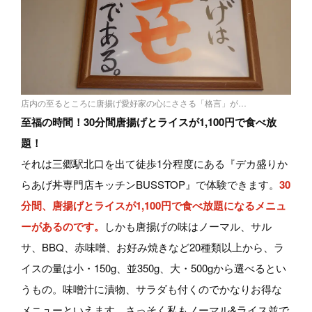
店内の至るところに唐揚げ愛好家の心にささる「格言」が…
至福の時間！30分間唐揚げとライスが1,100円で食べ放
題！
それは三郷駅北口を出て徒歩1分程度にある『デカ盛りか
らあげ丼専門店キッチンBUSSTOP』で体験できます。
30
分間、唐揚げとライスが1,100円で食べ放題になるメニュ
ーがあるのです。
しかも唐揚げの味はノーマル、サル
サ、BBQ、赤味噌、お好み焼きなど20種類以上から、ラ
イスの量は小・150g、並350g、大・500gから選べるとい
うもの。味噌汁に漬物、サラダも付くのでかなりお得な
メニューといえます。さっそく私もノーマル&ライス並で