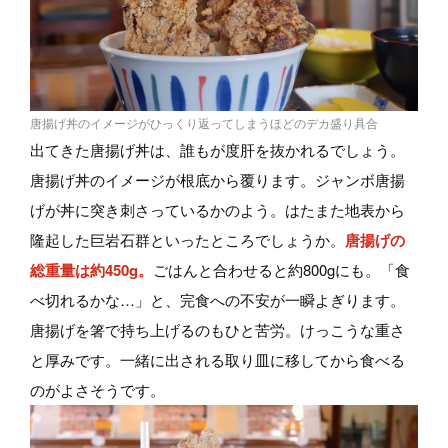
唐揚げ丼のイメージがひっくり返ってしまうほどのデカ盛り具合
出てきた唐揚げ丼は、誰もが度肝を抜かれるでしょう。
唐揚げ丼のイメージが根底から覆ります。ジャンボ唐揚
げが丼に突き刺さっているかのよう。はたまた地表から
隆起した巨岩石群といったところでしょうか。
唐揚げの
総重量は約450g。
ごはんと合わせると約800gにも。「食
べ切れるかな…」と、完食への不安が一瞬よぎります。
唐揚げを箸で持ち上げるのもひと苦労。けっこうな重さ
と厚みです。一緒に出される取り皿に移してから食べる
のがよさそうです。