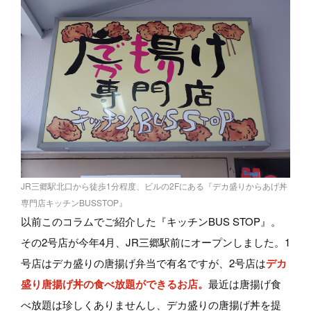
JR三郷駅北口から徒歩1分程度、ビルの2Fにある『デカ盛りからあげ丼
専門店キッチンBUSSTOP』
以前このコラムでご紹介した『キッチンBUS STOP』。
その2号店が今年4月、JR三郷駅前にオープンしました。1
号店はデカ盛りの唐揚げ弁当で有名ですが、2号店は
デカ
盛り唐揚げ丼の食べ放題ができるお店。
最近は唐揚げ食
べ放題は珍しくありませんし、デカ盛りの唐揚げ丼を提