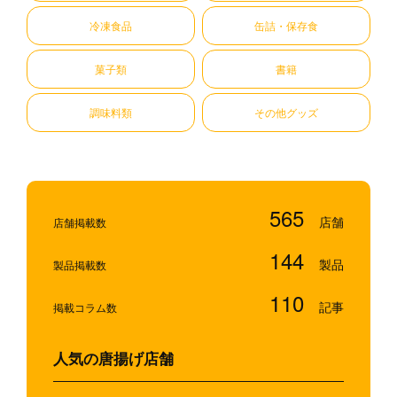
冷凍食品
缶詰・保存食
菓子類
書籍
調味料類
その他グッズ
565
店舗掲載数
144
製品掲載数
110
掲載コラム数
人気の唐揚げ店舗