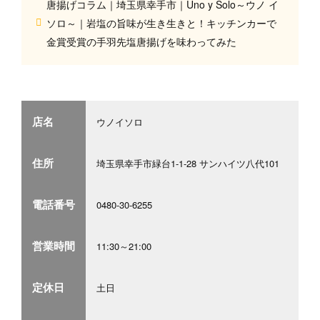
唐揚げコラム｜埼玉県幸手市｜Uno y Solo～ウノ イ
ソロ～｜岩塩の旨味が生き生きと！キッチンカーで
金賞受賞の手羽先塩唐揚げを味わってみた
店名
ウノイソロ
住所
埼玉県幸手市緑台1-1-28 サンハイツ八代101
電話番号
0480-30-6255
営業時間
11:30～21:00
定休日
土日