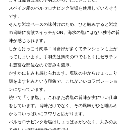
スペイン産のバルセロナピンク岩塩を使用しているそう
です。
そんな岩塩ベースの味付けのため、ひと噛みすると岩塩
の旨味に食欲スイッチがON。海水の塩にはない独特の旨
味が感じられます。
しかもけっこう肉厚！可食部が多くてテンションも上が
ってしまいます。手羽先は鶏肉の中でもとくにゼラチン
も豊富な部位なので旨みも濃厚。
かすかに甘みも感じられます。塩味の中からひょっこり
顔を出す甘みという印象で、これがいいコラボレーショ
ンになっています。
続いて「うま塩」。これまた岩塩の旨味が実にいい仕事
をしています。旨味だけでなく、その風味がひと噛みめ
から口いっぱいにフワリと広がります。
バルセロナピンク岩塩はしょっぱさが少なく、丸みのあ
る優しい塩味が特徴の岩塩です。