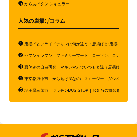
からあげクン レギュラー
人気の唐揚げコラム
唐揚げとフライドチキンは何が違う？唐揚げと"唐揚げと似てい
セブンイレブン、ファミリーマート、ローソン。コンビニのホ
夏休みの自由研究｜マキシマムでいつもと違う唐揚げを作ろう
東京都府中市｜からあげ屋なのにスムージー｜ダシベース唐揚
埼玉県三郷市｜キッチンBUS STOP｜お弁当の概念を超越！