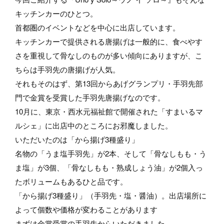
キッチンカーのひとつ。
首都圏のイベントなどを中心に出店しています。
キッチンカーで提供される唐揚げは一般的に、食べやす
さを重視して骨なしのものが多い傾向にありますが、こ
ちらは手羽先の唐揚げが人気。
それもそのはず、第13回からあげグランプリ・手羽先部
門で金賞を受賞した手羽先唐揚げなのです。
10月に、東京・西水元福祉館で開催された「すまいるマ
ルシェ」に出店中のところにお邪魔しました。
いただいたのは「から揚げ3種盛り」
名物の「うま塩手羽先」が2本、そして「骨なしもも・う
ま塩」が3個、「骨なしもも・熟成しょう油」が2個入っ
たボリュームもあるひと品です。
「から揚げ3種盛り」（手羽先・塩・醤油）。出店場所に
よって個数や価格が変わることがあります
まずは金賞受賞の手羽先からいただきました。