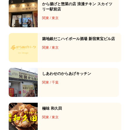
から揚げと惣菜の店 浪漫チキン スカイツ
リー駅前店
関東
/
東京
築地銀だこハイボール酒場 新宿東宝ビル店
関東
/
東京
しあわせのからあげキッチン
関東
/
千葉
極味 和久田
関東
/
東京