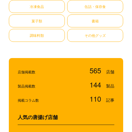
冷凍食品
缶詰・保存食
菓子類
書籍
調味料類
その他グッズ
565
店舗掲載数
144
製品掲載数
110
掲載コラム数
人気の唐揚げ店舗