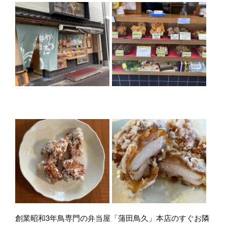
創業昭和3年鳥専門の弁当屋「蒲田鳥久」本店のすぐお隣