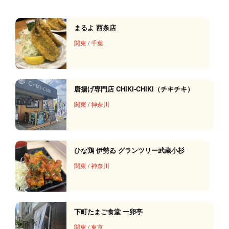
まるよ 西条店
関東
/
千葉
唐揚げ専門店 CHIKI‐CHIKI（チキチキ）
関東
/
神奈川
ひな鶏 伊勢ゐ グランツリー武蔵小杉
関東
/
神奈川
下町たまご食堂 一卵亭
関東
/
東京