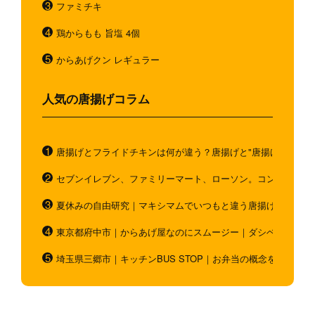
ファミチキ
鶏からもも 旨塩 4個
からあげクン レギュラー
人気の唐揚げコラム
唐揚げとフライドチキンは何が違う？唐揚げと"唐揚げと似てい
セブンイレブン、ファミリーマート、ローソン。コンビニのホ
夏休みの自由研究｜マキシマムでいつもと違う唐揚げを作ろう
東京都府中市｜からあげ屋なのにスムージー｜ダシベース唐揚
埼玉県三郷市｜キッチンBUS STOP｜お弁当の概念を超越！