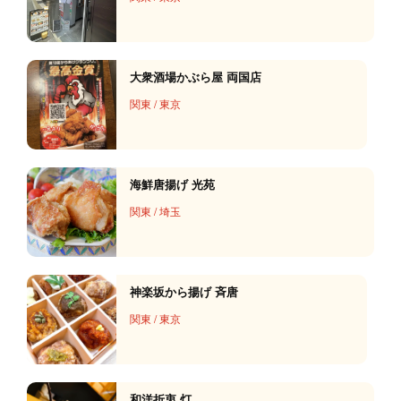
大衆酒場かぶら屋 両国店
関東
/
東京
海鮮唐揚げ 光苑
関東
/
埼玉
神楽坂から揚げ 斉唐
関東
/
東京
和洋折衷 灯