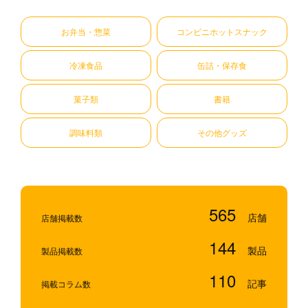
お弁当・惣菜
コンビニホットスナック
冷凍食品
缶詰・保存食
菓子類
書籍
調味料類
その他グッズ
565
店舗掲載数
144
製品掲載数
110
掲載コラム数