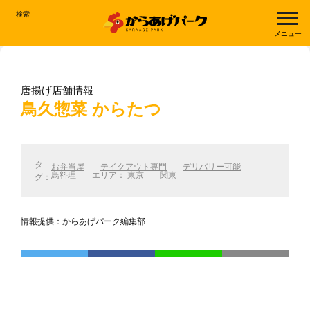
検索
メニュー
唐揚げ店舗情報
鳥久惣菜 からたつ
タ
お弁当屋
テイクアウト専門
デリバリー可能
鳥料理
エリア：
東京
関東
グ：
情報提供：からあげパーク編集部