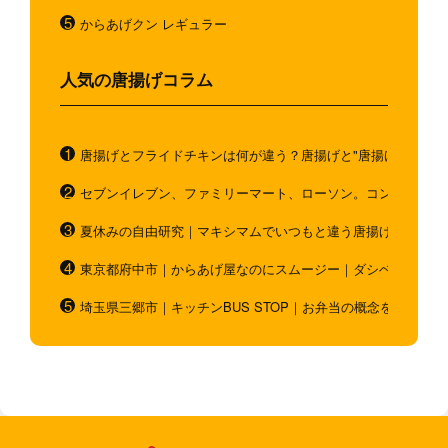
からあげクン レギュラー
人気の唐揚げコラム
唐揚げとフライドチキンは何が違う？唐揚げと"唐揚げと似てい
セブンイレブン、ファミリーマート、ローソン。コンビニのホ
夏休みの自由研究｜マキシマムでいつもと違う唐揚げを作ろう
東京都府中市｜からあげ屋なのにスムージー｜ダシベース唐揚
埼玉県三郷市｜キッチンBUS STOP｜お弁当の概念を超越！