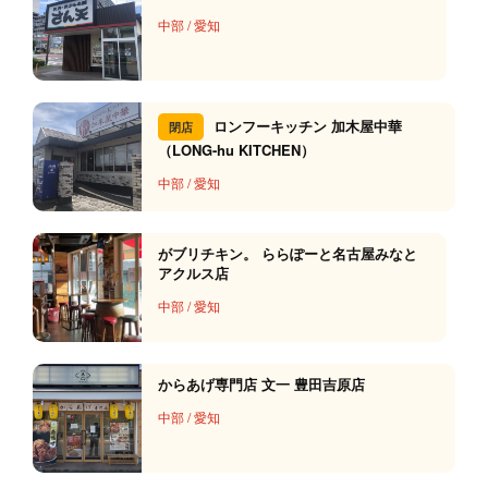
中部
/
愛知
ロンフーキッチン 加木屋中華
閉店
（LONG-hu KITCHEN）
中部
/
愛知
がブリチキン。 ららぽーと名古屋みなと
アクルス店
中部
/
愛知
からあげ専門店 文一 豊田吉原店
中部
/
愛知