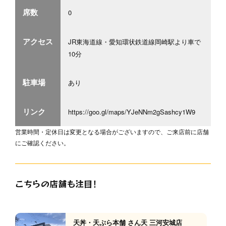
席数
0
アクセス
JR東海道線・愛知環状鉄道線岡崎駅より車で
10分
駐車場
あり
リンク
https://goo.gl/maps/YJeNNm2gSashcy1W9
営業時間・定休日は変更となる場合がございますので、ご来店前に店舗
にご確認ください。
こちらの店舗も注目！
天丼・天ぷら本舗 さん天 三河安城店