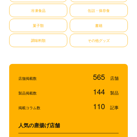
冷凍食品
缶詰・保存食
菓子類
書籍
調味料類
その他グッズ
565
店舗掲載数
144
製品掲載数
110
掲載コラム数
人気の唐揚げ店舗