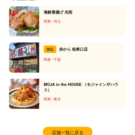
海鮮唐揚げ 光苑
関東
/
埼玉
赤から 柏東口店
閉店
関東
/
千葉
MOJA in the HOUSE （モジャインザハウ
ス）
関東
/
東京
店舗一覧に戻る