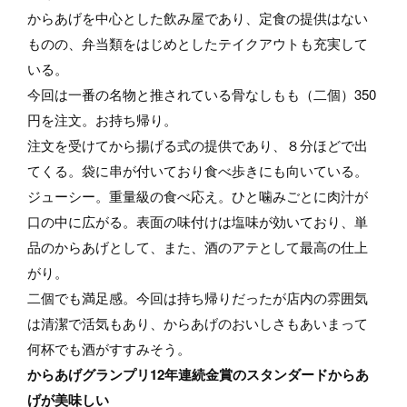
からあげを中心とした飲み屋であり、定食の提供はない
ものの、弁当類をはじめとしたテイクアウトも充実して
いる。
今回は一番の名物と推されている骨なしもも（二個）350
円を注文。お持ち帰り。
注文を受けてから揚げる式の提供であり、８分ほどで出
てくる。袋に串が付いており食べ歩きにも向いている。
ジューシー。重量級の食べ応え。ひと噛みごとに肉汁が
口の中に広がる。表面の味付けは塩味が効いており、単
品のからあげとして、また、酒のアテとして最高の仕上
がり。
二個でも満足感。今回は持ち帰りだったが店内の雰囲気
は清潔で活気もあり、からあげのおいしさもあいまって
何杯でも酒がすすみそう。
からあげグランプリ12年連続金賞のスタンダードからあ
げが美味しい