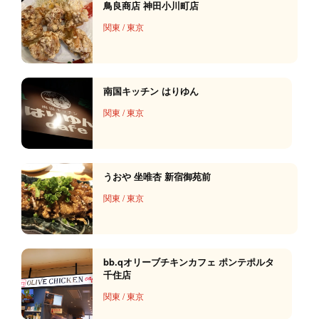
鳥良商店 神田小川町店
関東
/
東京
南国キッチン はりゆん
関東
/
東京
うおや 坐唯杏 新宿御苑前
関東
/
東京
bb.qオリーブチキンカフェ ポンテポルタ
千住店
関東
/
東京