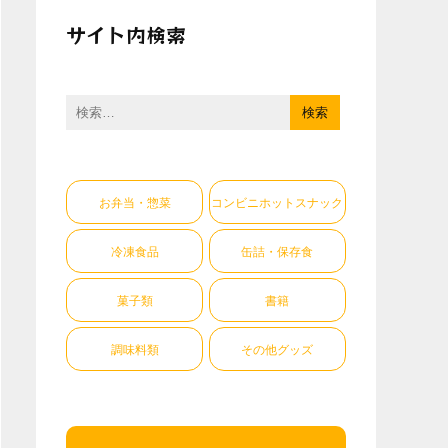
サイト内検索
検
索:
お弁当・惣菜
コンビニホットスナック
冷凍食品
缶詰・保存食
菓子類
書籍
調味料類
その他グッズ