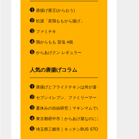
唐揚げ唐王(からおう)
松源「若鶏ももから揚げ」
ファミチキ
鶏からもも 旨塩 4個
からあげクン レギュラー
人気の唐揚げコラム
唐揚げとフライドチキンは何が違う？唐揚げと"唐揚げと
セブンイレブン、ファミリーマート、ローソン。コンビ
夏休みの自由研究｜マキシマムでいつもと違う唐揚げを
東京都府中市｜からあげ屋なのにスムージー｜ダシベー
埼玉県三郷市｜キッチンBUS STOP｜お弁当の概念を