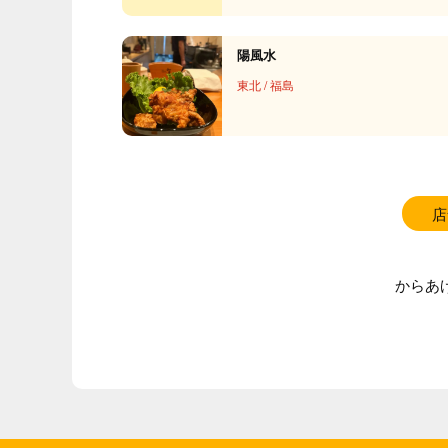
陽風水
東北
/
福島
店
からあ