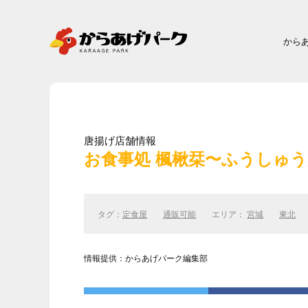
から
唐揚げ店舗情報
お食事処 楓楸栞〜ふうしゅ
タグ：
定食屋
通販可能
エリア：
宮城
東北
情報提供：からあげパーク編集部