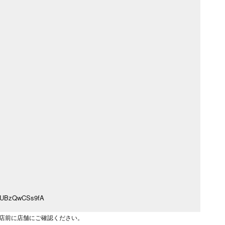
xeoUBzQwCSs9fA
店前に店舗にご確認ください。