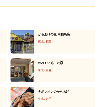
からあげの匠 南福島店
東北
/
福島
のみくい処 六彩
東北
/
青森
ナポレオンのからあげ
東北
/
岩手