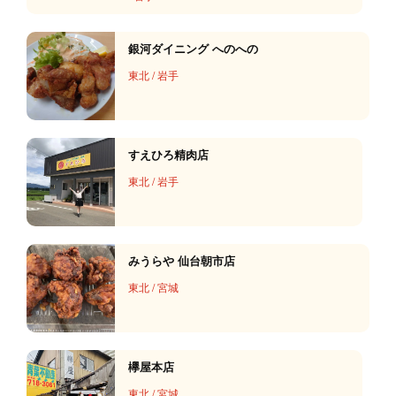
銀河ダイニング へのへの
東北
/
岩手
すえひろ精肉店
東北
/
岩手
みうらや 仙台朝市店
東北
/
宮城
欅屋本店
東北
/
宮城