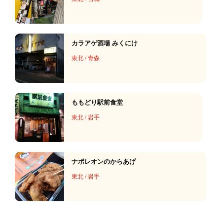
カラアゲ酒場 みくにけ
東北
/
青森
ももどり駅前食堂
東北
/
岩手
ナポレオンのからあげ
東北
/
岩手