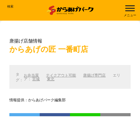
検索
メニュー
唐揚げ店舗情報
からあげの匠 一番町店
タ
お弁当屋
テイクアウト可能
唐揚げ専門店
エリ
ア：
宮城
東北
グ：
情報提供：からあげパーク編集部