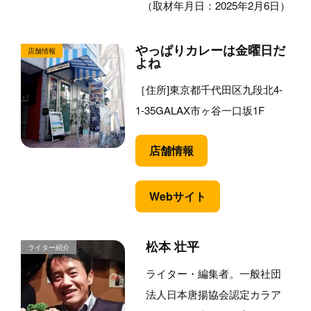
（取材年月日：2025年2月6日）
やっぱりカレーは金曜日だ
よね
［住所]東京都千代田区九段北4-
1-35GALAX市ヶ谷一口坂1F
店舗情報
Webサイト
松本 壮平
ライター・編集者。一般社団
法人日本唐揚協会認定カラア