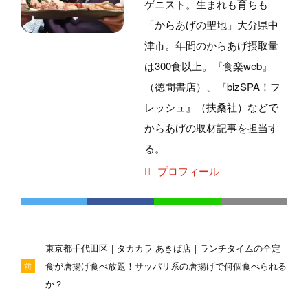
ゲニスト。生まれも育ちも
「からあげの聖地」大分県中
津市。年間のからあげ摂取量
は300食以上。『食楽web』
（徳間書店）、『bizSPA！フ
レッシュ』（扶桑社）などで
からあげの取材記事を担当す
る。
プロフィール
東京都千代田区｜タカカラ あきば店｜ランチタイムの全定
食が唐揚げ食べ放題！サッパリ系の唐揚げで何個食べられる
前
か？