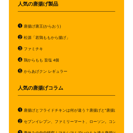
人気の唐揚げ製品
唐揚げ唐王(からおう)
松源「若鶏ももから揚げ」
ファミチキ
鶏からもも 旨塩 4個
からあげクン レギュラー
人気の唐揚げコラム
唐揚げとフライドチキンは何が違う？唐揚げと"唐揚げと似てい
セブンイレブン、ファミリーマート、ローソン。コンビニのホ
夏休みの自由研究｜マキシマムでいつもと違う唐揚げを作ろう