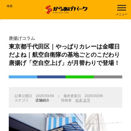
検索
メニュー
唐揚げコラム
東京都千代田区｜やっぱりカレーは金曜日
だよね｜航空自衛隊の基地ごとのこだわり
唐揚げ「空自空上げ」が月替わりで登場！
2025/03/06
｜
2025/03/06
店舗紹介
松本 壮平