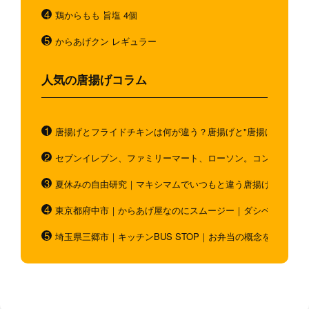
鶏からもも 旨塩 4個
からあげクン レギュラー
人気の唐揚げコラム
唐揚げとフライドチキンは何が違う？唐揚げと"唐揚げと似てい
セブンイレブン、ファミリーマート、ローソン。コンビニのホ
夏休みの自由研究｜マキシマムでいつもと違う唐揚げを作ろう
東京都府中市｜からあげ屋なのにスムージー｜ダシベース唐揚
埼玉県三郷市｜キッチンBUS STOP｜お弁当の概念を超越！