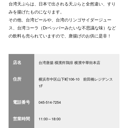
台湾天ぷらは、日本で出される天ぷらと全然違い、すり
みを揚げたものになります。
その他、台湾ビールや、台湾のリンゴサイダージュー
ス、台湾コーラ（Drペッパーみたいな不思議な味）など
の飲料も売られていますので、唐揚げのお供に是非！
店名
台湾唐揚 橫濱炸鶏排 横濱中華街本店
住所
横浜市中区山下町106-10 前田橋レジデンス
1F
電話番号
045-514-7254
営業時間
11:00～18:00