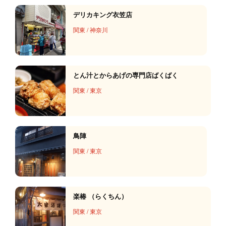
デリカキング衣笠店
関東
/
神奈川
とん汁とからあげの専門店ばくばく
関東
/
東京
鳥陣
関東
/
東京
楽椿 （らくちん）
関東
/
東京