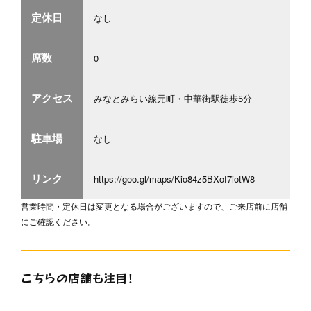
定休日
なし
席数
0
アクセス
みなとみらい線元町・中華街駅徒歩5分
駐車場
なし
リンク
https://goo.gl/maps/Kio84z5BXof7iotW8
営業時間・定休日は変更となる場合がございますので、ご来店前に店舗
にご確認ください。
こちらの店舗も注目！