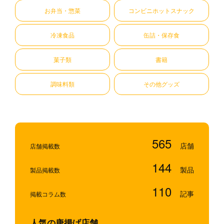
お弁当・惣菜
コンビニホットスナック
冷凍食品
缶詰・保存食
菓子類
書籍
調味料類
その他グッズ
565
店舗掲載数
144
製品掲載数
110
掲載コラム数
人気の唐揚げ店舗