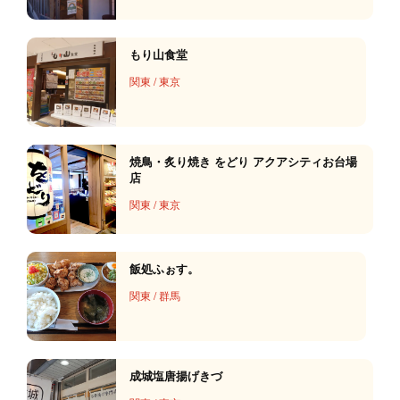
もり山食堂
関東
/
東京
焼鳥・炙り焼き をどり アクアシティお台場
店
関東
/
東京
飯処ふぉす。
関東
/
群馬
成城塩唐揚げきづ