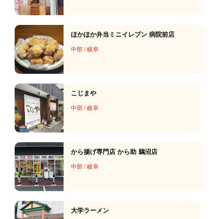
ほかほか弁当ミニイレブン 病院前店
中部
/
岐阜
こじまや
中部
/
岐阜
から揚げ専門店 から助 鵜沼店
中部
/
岐阜
大学ラーメン