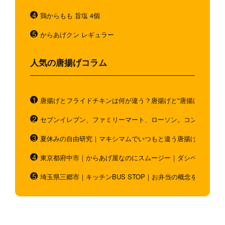
鶏からもも 旨塩 4個
からあげクン レギュラー
人気の唐揚げコラム
唐揚げとフライドチキンは何が違う？唐揚げと"唐揚げと似てい
セブンイレブン、ファミリーマート、ローソン。コンビニのホ
夏休みの自由研究｜マキシマムでいつもと違う唐揚げを作ろう
東京都府中市｜からあげ屋なのにスムージー｜ダシベース唐揚
埼玉県三郷市｜キッチンBUS STOP｜お弁当の概念を超越！