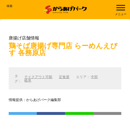
検索
メニュー
唐揚げ店舗情報
鶏そば唐揚げ専門店 らーめんえび
す 各務原店
タ
テイクアウト可能
定食屋
エリア：
中部
岐阜
グ：
情報提供：からあげパーク編集部