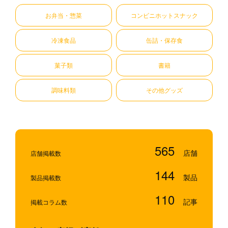
お弁当・惣菜
コンビニホットスナック
冷凍食品
缶詰・保存食
菓子類
書籍
調味料類
その他グッズ
565
店舗掲載数
144
製品掲載数
110
掲載コラム数