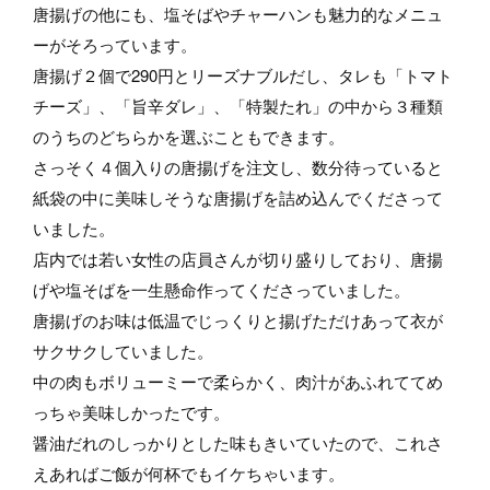
唐揚げの他にも、塩そばやチャーハンも魅力的なメニュ
ーがそろっています。
唐揚げ２個で290円とリーズナブルだし、タレも「トマト
チーズ」、「旨辛ダレ」、「特製たれ」の中から３種類
のうちのどちらかを選ぶこともできます。
さっそく４個入りの唐揚げを注文し、数分待っていると
紙袋の中に美味しそうな唐揚げを詰め込んでくださって
いました。
店内では若い女性の店員さんが切り盛りしており、唐揚
げや塩そばを一生懸命作ってくださっていました。
唐揚げのお味は低温でじっくりと揚げただけあって衣が
サクサクしていました。
中の肉もボリューミーで柔らかく、肉汁があふれててめ
っちゃ美味しかったです。
醤油だれのしっかりとした味もきいていたので、これさ
えあればご飯が何杯でもイケちゃいます。