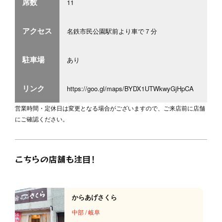
席数
11
アクセス
名鉄市民公園駅前より車で７分
駐車場
あり
リンク
https://goo.gl/maps/BYDX1UTWkwyGjHpCA
営業時間・定休日は変更となる場合がございますので、ご来店前に店舗
にご確認ください。
こちらの店舗も注目！
からあげさくら
中部
/
岐阜