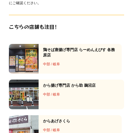
にご確認ください。
こちらの店舗も注目！
鶏そば唐揚げ専門店 らーめんえびす 各務
原店
中部
/
岐阜
から揚げ専門店 から助 鵜沼店
中部
/
岐阜
からあげさくら
中部
/
岐阜