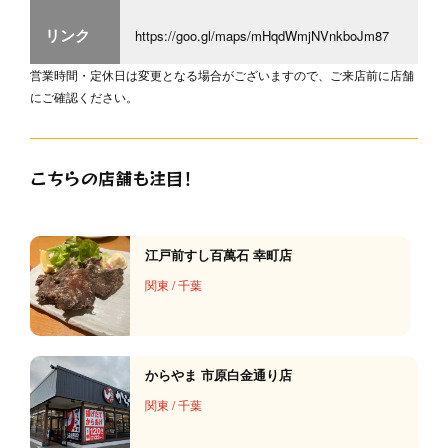
リンク
https://goo.gl/maps/mHqdWmjNVnkboJm87
営業時間・定休日は変更となる場合がございますので、ご来店前に店舗
にご確認ください。
こちらの店舗も注目！
江戸前すし百萬石 幸町店
関東
/
千葉
からやま 市原白金通り店
関東
/
千葉