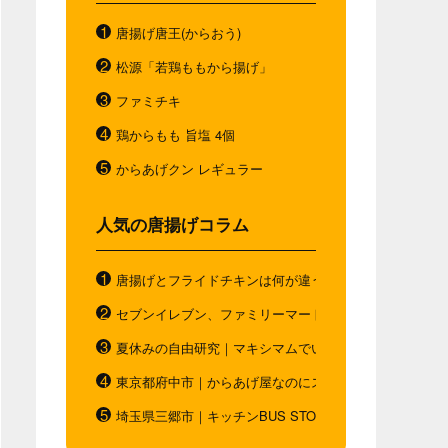
唐揚げ唐王(からおう)
松源「若鶏ももから揚げ」
ファミチキ
鶏からもも 旨塩 4個
からあげクン レギュラー
人気の唐揚げコラム
唐揚げとフライドチキンは何が違う？唐揚げと"唐揚げと
セブンイレブン、ファミリーマート、ローソン。コンビ
夏休みの自由研究｜マキシマムでいつもと違う唐揚げを
東京都府中市｜からあげ屋なのにスムージー｜ダシベー
埼玉県三郷市｜キッチンBUS STOP｜お弁当の概念を