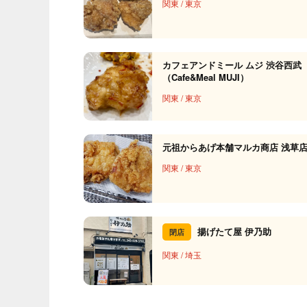
関東
/
東京
カフェアンドミール ムジ 渋谷西武
（Cafe&Meal MUJI）
関東
/
東京
元祖からあげ本舗マルカ商店 浅草
関東
/
東京
揚げたて屋 伊乃助
閉店
関東
/
埼玉