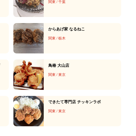
関東
/
千葉
からあげ家 なるねこ
関東
/
栃木
店
鳥椿 大山店
関東
/
東京
できたて専門店 チッキンラボ
関東
/
東京