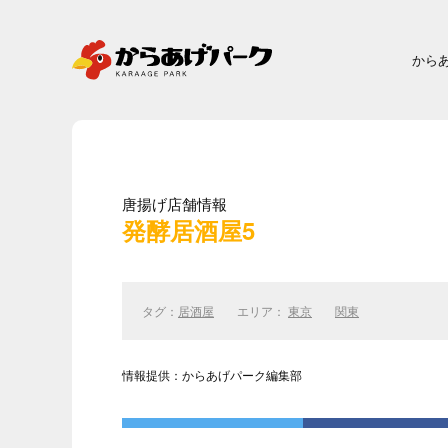
から
唐揚げ店舗情報
発酵居酒屋5
タグ：
居酒屋
エリア：
東京
関東
情報提供：からあげパーク編集部