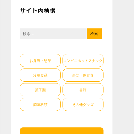
サイト内検索
検
索:
お弁当・惣菜
コンビニホットスナック
冷凍食品
缶詰・保存食
菓子類
書籍
調味料類
その他グッズ