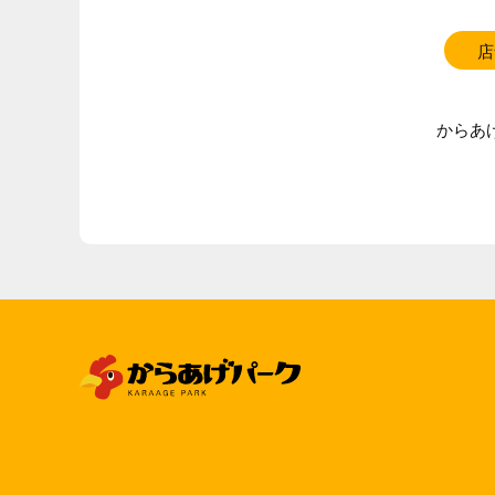
店
からあ