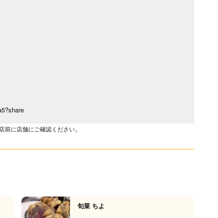
a5?share
店前に店舗にご確認ください。
旬菜 ちよ