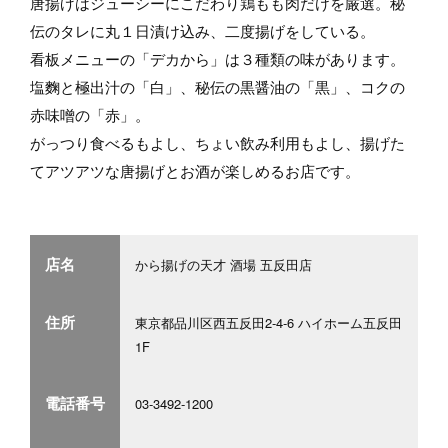
唐揚げはジューシーにこだわり鶏もも肉だけを厳選。秘
伝のタレに丸１日漬け込み、二度揚げをしている。
看板メニューの「デカから」は３種類の味があります。
塩麴と極出汁の「白」、秘伝の黒醤油の「黒」、コクの
赤味噌の「赤」。
がっつり食べるもよし、ちょい飲み利用もよし、揚げた
てアツアツな唐揚げとお酒が楽しめるお店です。
店名
から揚げの天才 酒場 五反田店
住所
東京都品川区西五反田2-4-6 ハイホーム五反田
1F
電話番号
03-3492-1200