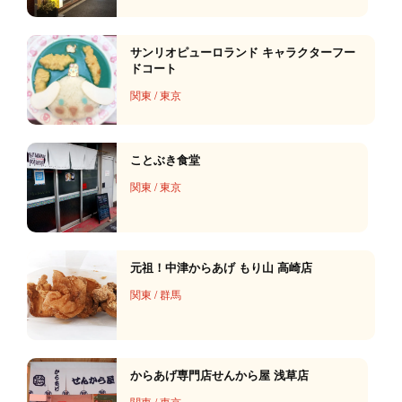
サンリオピューロランド キャラクターフー
ドコート
関東
/
東京
ことぶき食堂
関東
/
東京
元祖！中津からあげ もり山 高崎店
関東
/
群馬
からあげ専門店せんから屋 浅草店
関東
/
東京