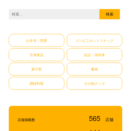
検
索:
お弁当・惣菜
コンビニホットスナック
冷凍食品
缶詰・保存食
菓子類
書籍
調味料類
その他グッズ
565
店舗掲載数