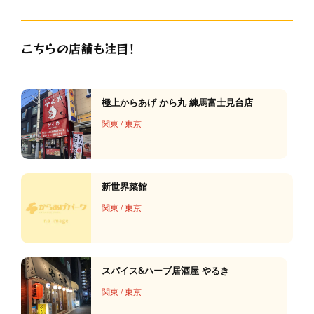
こちらの店舗も注目！
極上からあげ から丸 練馬富士見台店
関東
/
東京
新世界菜館
関東
/
東京
スパイス&ハーブ居酒屋 やるき
関東
/
東京