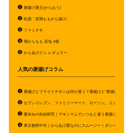
唐揚げ唐王(からおう)
松源「若鶏ももから揚げ」
ファミチキ
鶏からもも 旨塩 4個
からあげクン レギュラー
人気の唐揚げコラム
唐揚げとフライドチキンは何が違う？唐揚げと"唐揚げと似てい
セブンイレブン、ファミリーマート、ローソン。コンビニのホ
夏休みの自由研究｜マキシマムでいつもと違う唐揚げを作ろう
東京都府中市｜からあげ屋なのにスムージー｜ダシベース唐揚