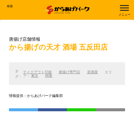
検索
メニュー
唐揚げ店舗情報
から揚げの天才 酒場 五反田店
タ
テイクアウト可能
唐揚げ専門店
居酒屋
エリ
ア：
東京
関東
グ：
情報提供：からあげパーク編集部