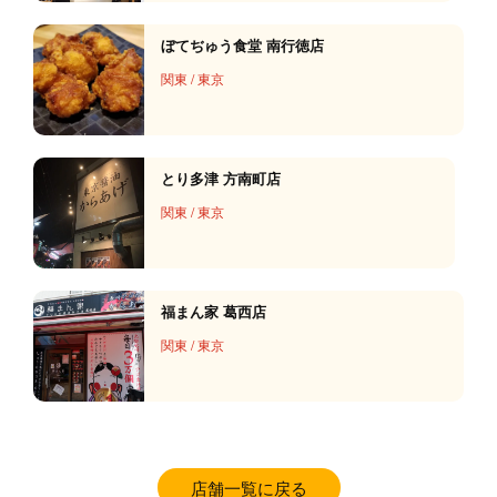
ぼてぢゅう食堂 南行徳店
関東
/
東京
とり多津 方南町店
関東
/
東京
福まん家 葛西店
関東
/
東京
店舗一覧に戻る