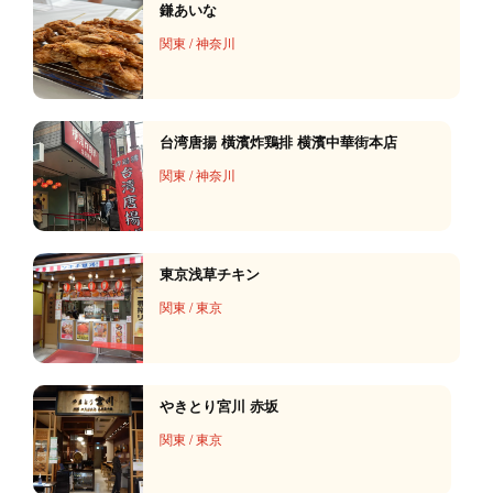
鎌あいな
関東
/
神奈川
台湾唐揚 橫濱炸鶏排 横濱中華街本店
関東
/
神奈川
東京浅草チキン
関東
/
東京
やきとり宮川 赤坂
関東
/
東京