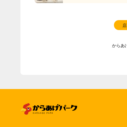
店
からあ