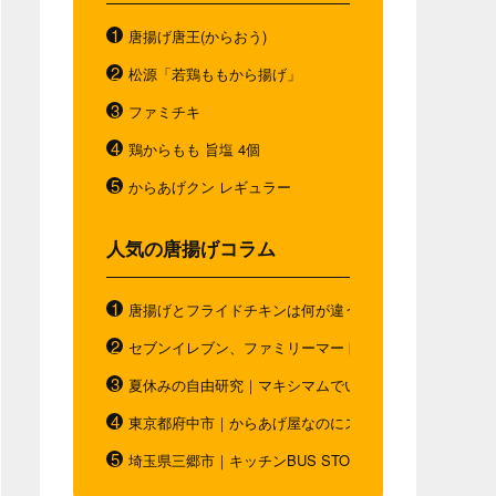
唐揚げ唐王(からおう)
松源「若鶏ももから揚げ」
ファミチキ
鶏からもも 旨塩 4個
からあげクン レギュラー
人気の唐揚げコラム
唐揚げとフライドチキンは何が違う？唐揚げと"唐揚げと
セブンイレブン、ファミリーマート、ローソン。コンビ
夏休みの自由研究｜マキシマムでいつもと違う唐揚げを
東京都府中市｜からあげ屋なのにスムージー｜ダシベー
埼玉県三郷市｜キッチンBUS STOP｜お弁当の概念を