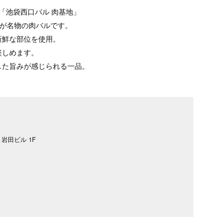
「池袋西口バル 肉基地」
理が名物の肉バルです。
新鮮な部位を使用。
楽しめます。
した旨みが感じられる一品。
 岩田ビル 1F