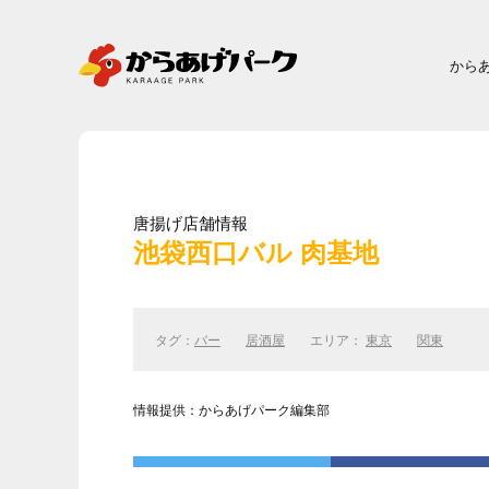
から
唐揚げ店舗情報
池袋西口バル 肉基地
タグ：
バー
居酒屋
エリア：
東京
関東
情報提供：からあげパーク編集部