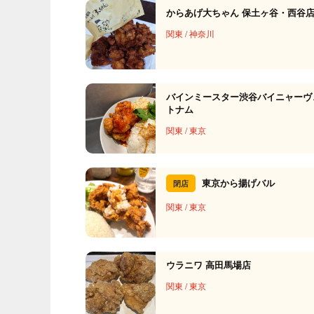
からあげ大ちゃん 保土ヶ谷・西谷
関東
/
神奈川
バインミースター渋谷バイニャーヴ
トナム
関東
/
東京
東京から揚げバル
閉店
関東
/
東京
ウラニワ 高田馬場店
関東
/
東京