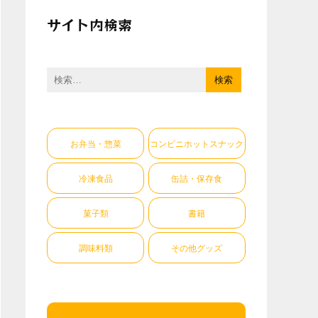
サイト内検索
検
索:
お弁当・惣菜
コンビニホットスナック
冷凍食品
缶詰・保存食
菓子類
書籍
調味料類
その他グッズ