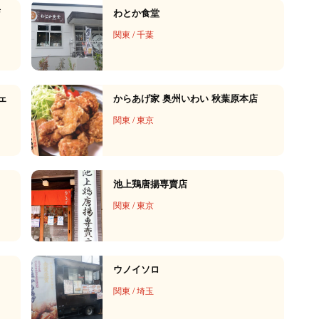
店
わとか食堂
関東
/
千葉
ェ
からあげ家 奥州いわい 秋葉原本店
関東
/
東京
池上鶏唐揚専賣店
関東
/
東京
ウノイソロ
関東
/
埼玉