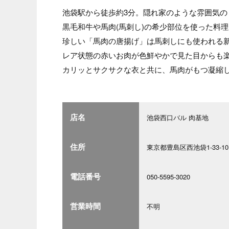
池袋駅から徒歩約3分。隠れ家のような雰囲気の
黒毛和牛や馬肉(馬刺し)の希少部位を使った料
珍しい「馬肉の唐揚げ」は馬刺しにも使われる
レア状態の赤いお肉が色鮮やかで見た目からも
カリッとサクサクな衣と共に、馬肉がもつ凝縮
店名
池袋西口バル 肉基地
住所
東京都豊島区西池袋1-33-10
電話番号
050-5595-3020
営業時間
不明