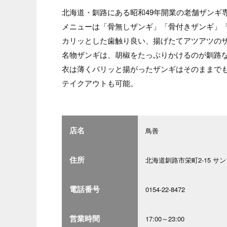
北海道・釧路にある昭和49年開業の老舗ザンギ
メニューは「骨無しザンギ」「骨付きザンギ」
カリッとした歯触り良い、揚げたてアツアツの
名物ザンギは、胡椒をたっぷりかけるのが釧路
衣は薄くパリッと揚がったザンギはそのままで
テイクアウトも可能。
店名
鳥善
住所
北海道釧路市栄町2-15 サ
電話番号
0154-22-8472
営業時間
17:00～23:00