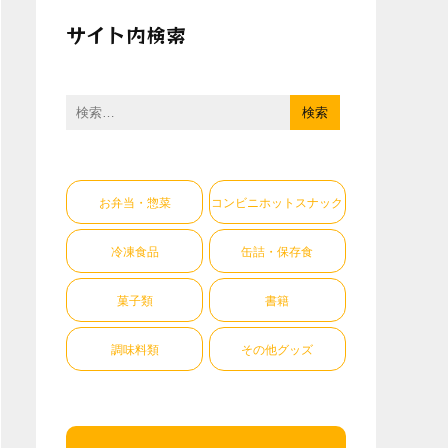
サイト内検索
検
索:
お弁当・惣菜
コンビニホットスナック
冷凍食品
缶詰・保存食
菓子類
書籍
調味料類
その他グッズ