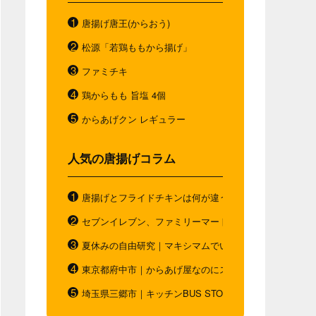
唐揚げ唐王(からおう)
松源「若鶏ももから揚げ」
ファミチキ
鶏からもも 旨塩 4個
からあげクン レギュラー
人気の唐揚げコラム
唐揚げとフライドチキンは何が違う？唐揚げと"唐揚げと
セブンイレブン、ファミリーマート、ローソン。コンビ
夏休みの自由研究｜マキシマムでいつもと違う唐揚げを
東京都府中市｜からあげ屋なのにスムージー｜ダシベー
埼玉県三郷市｜キッチンBUS STOP｜お弁当の概念を