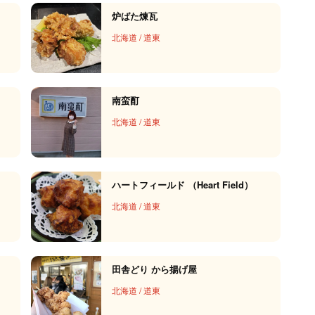
炉ばた煉瓦
北海道
/
道東
南蛮酊
北海道
/
道東
ハートフィールド （Heart Field）
北海道
/
道東
田舎どり から揚げ屋
北海道
/
道東