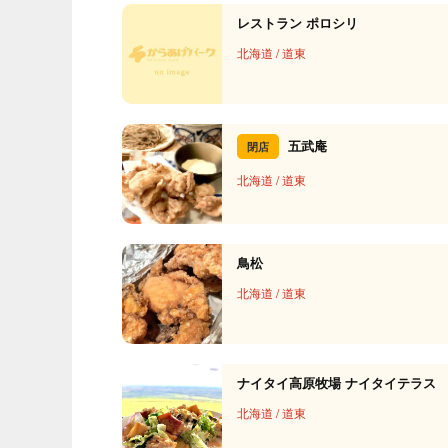
レストラン ポロシリ
北海道
/
道東
五武庵
閉店
北海道
/
道東
鳥松
北海道
/
道東
ナイタイ高原牧場 ナイタイテラス
北海道
/
道東