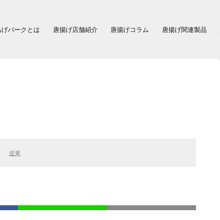
あげパークとは
唐揚げ店舗紹介
唐揚げコラム
唐揚げ関連製品
道東