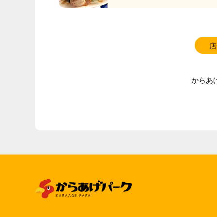
店
からあ