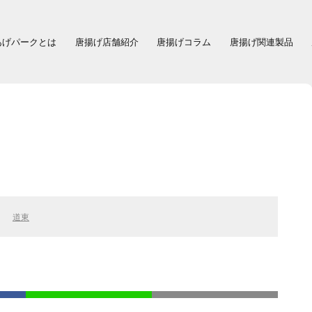
あげパークとは
唐揚げ店舗紹介
唐揚げコラム
唐揚げ関連製品
道東