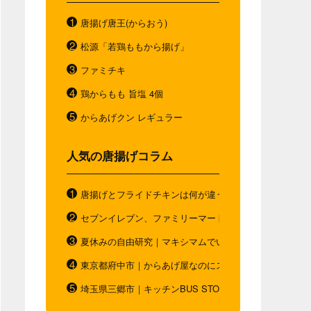
唐揚げ唐王(からおう)
松源「若鶏ももから揚げ」
ファミチキ
鶏からもも 旨塩 4個
からあげクン レギュラー
人気の唐揚げコラム
唐揚げとフライドチキンは何が違う？唐揚げと"唐揚げと
セブンイレブン、ファミリーマート、ローソン。コンビ
夏休みの自由研究｜マキシマムでいつもと違う唐揚げを
東京都府中市｜からあげ屋なのにスムージー｜ダシベー
埼玉県三郷市｜キッチンBUS STOP｜お弁当の概念を