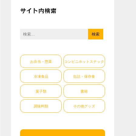
サイト内検索
検
索:
お弁当・惣菜
コンビニホットスナック
冷凍食品
缶詰・保存食
菓子類
書籍
調味料類
その他グッズ