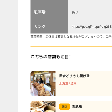
駐車場
あり
リンク
https://goo.gl/maps/rJig2
営業時間・定休日は変更となる場合がございますので、ご来
こちらの店舗も注目！
田舎どり から揚げ屋
北海道
/
道東
五武庵
閉店