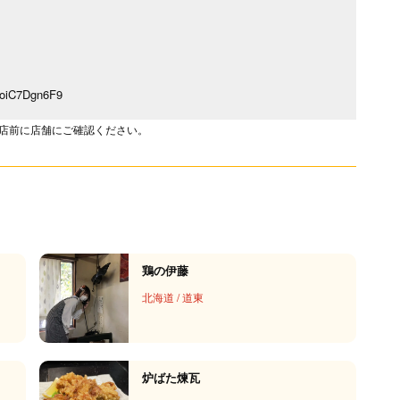
6SoiC7Dgn6F9
店前に店舗にご確認ください。
鶏の伊藤
北海道
/
道東
炉ばた煉瓦