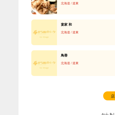
北海道
/
道東
宴家 和
北海道
/
道東
鳥善
北海道
/
道東
店
からあ