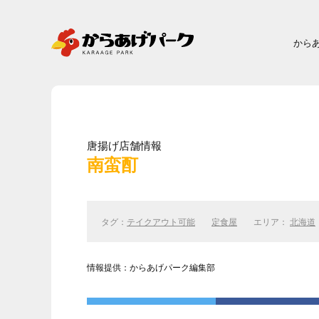
から
唐揚げ店舗情報
南蛮酊
タグ：
テイクアウト可能
定食屋
エリア：
北海道
情報提供：からあげパーク編集部