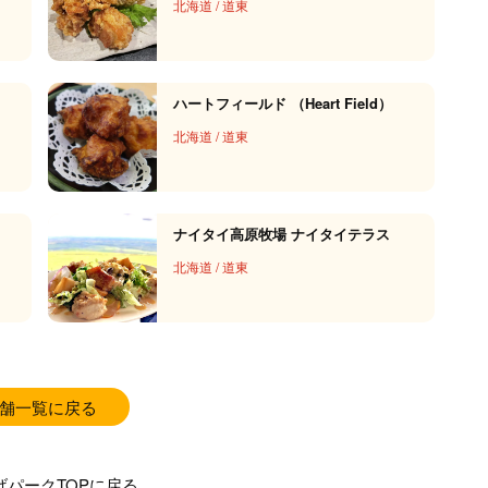
北海道
/
道東
ハートフィールド （Heart Field）
北海道
/
道東
ナイタイ高原牧場 ナイタイテラス
北海道
/
道東
舗一覧に戻る
げパークTOPに戻る