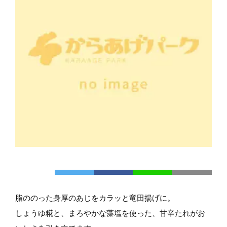
脂ののった身厚のあじをカラッと竜田揚げに。
しょうゆ糀と、まろやかな藻塩を使った、甘辛たれがお