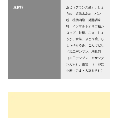
原材料
あじ（フランス産）、しょ
うゆ、還元水あめ、パン
粉、植物油脂、発酵調味
料、イソマルトオリゴ糖シ
ロップ、砂糖、ごま、しょ
うが、食塩、ぶどう糖、し
ょうゆもろみ、こんぶだし
／加工デンプン、増粘剤
（加工デンプン、キサンタ
ンガム）、重曹、（一部に
小麦・ごま・大豆を含む）