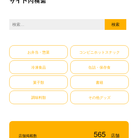
サイト内検索
検
索:
お弁当・惣菜
コンビニホットスナック
冷凍食品
缶詰・保存食
菓子類
書籍
調味料類
その他グッズ
565
店舗掲載数