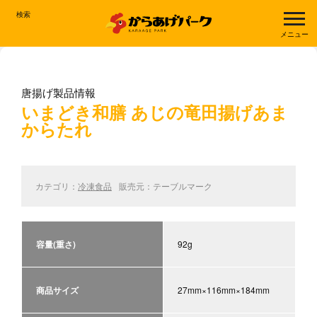
検索
メニュー
唐揚げ製品情報
いまどき和膳 あじの竜田揚げあま
からたれ
カテゴリ：
冷凍食品
販売元：テーブルマーク
容量(重さ)
92g
商品サイズ
27mm×116mm×184mm