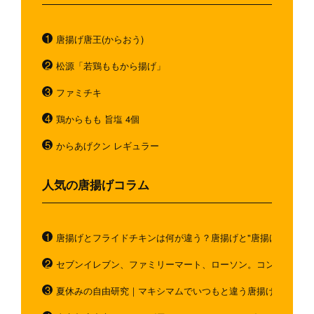
唐揚げ唐王(からおう)
松源「若鶏ももから揚げ」
ファミチキ
鶏からもも 旨塩 4個
からあげクン レギュラー
人気の唐揚げコラム
唐揚げとフライドチキンは何が違う？唐揚げと"唐揚げと似てい
セブンイレブン、ファミリーマート、ローソン。コンビニのホ
夏休みの自由研究｜マキシマムでいつもと違う唐揚げを作ろう