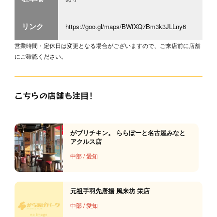
リンク
https://goo.gl/maps/BWfXQ7Bm3k3JLLny6
営業時間・定休日は変更となる場合がございますので、ご来店前に店舗
にご確認ください。
こちらの店舗も注目！
がブリチキン。 ららぽーと名古屋みなと
アクルス店
中部
/
愛知
元祖手羽先唐揚 風来坊 栄店
中部
/
愛知