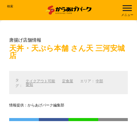
検索
メニュー
唐揚げ店舗情報
天丼・天ぷら本舗 さん天 三河安城
店
タ
テイクアウト可能
定食屋
エリア：
中部
愛知
グ：
情報提供：からあげパーク編集部