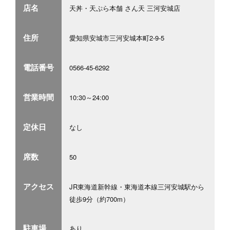
店名
天丼・天ぷら本舗 さん天 三河安城店
住所
愛知県安城市三河安城本町2-9-5
電話番号
0566-45-6292
営業時間
10:30～24:00
定休日
なし
席数
50
アクセス
JR東海道新幹線・東海道本線三河安城駅から
徒歩9分（約700m）
駐車場
あり