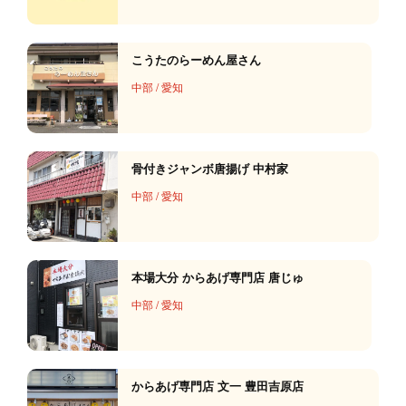
こうたのらーめん屋さん
中部
/
愛知
骨付きジャンボ唐揚げ 中村家
中部
/
愛知
本場大分 からあげ専門店 唐じゅ
中部
/
愛知
からあげ専門店 文一 豊田吉原店