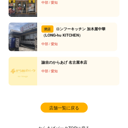
中部
/
愛知
ロンフーキッチン 加木屋中華
閉店
（LONG-hu KITCHEN）
中部
/
愛知
諭吉のからあげ 名古屋本店
中部
/
愛知
店舗一覧に戻る
からあげパークTOPに戻る