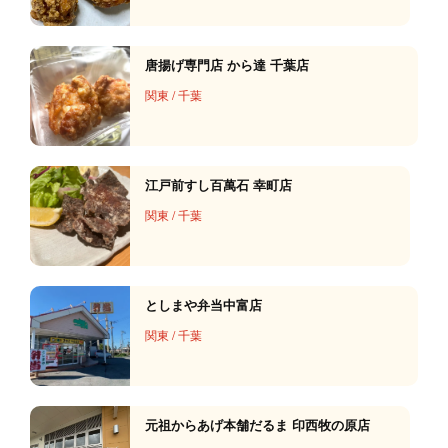
唐揚げ専門店 から達 千葉店
関東
/
千葉
江戸前すし百萬石 幸町店
関東
/
千葉
としまや弁当中富店
関東
/
千葉
元祖からあげ本舗だるま 印西牧の原店