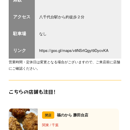
アクセス
八千代台駅から約徒歩２分
駐車場
なし
リンク
https://goo.gl/maps/v8NSrtQgyt9DycvKA
営業時間・定休日は変更となる場合がございますので、ご来店前に店舗
にご確認ください。
こちらの店舗も注目！
福のから 勝田台店
閉店
関東
/
千葉