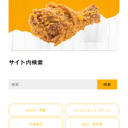
サイト内検索
検
索:
お弁当・惣菜
コンビニホットスナック
冷凍食品
缶詰・保存食