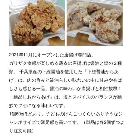
2021年11月にオープンした唐揚げ専門店。
ガリザク食感が楽しめる薄衣の唐揚げは醤油と塩の２種
類。 千葉県産の下総醤油を使用した「下総醤油からあ
げ」は、肉の旨みと醤油らしい味わいの中に甘みや香ば
しさも感じる一品。醤油の味わいが唐揚げと相性抜群！
「絶品しおからあげ」は、塩とスパイスのバランスが絶
妙でクセになる味わいです。
1個60gほどあり、子どものげんこつくらいありそうなジ
ャンボサイズで満足感も高いです。（単品は各2個ずつよ
り注文可能）