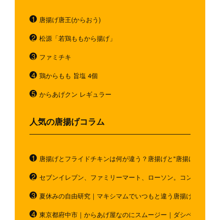
唐揚げ唐王(からおう)
松源「若鶏ももから揚げ」
ファミチキ
鶏からもも 旨塩 4個
からあげクン レギュラー
人気の唐揚げコラム
唐揚げとフライドチキンは何が違う？唐揚げと"唐揚げと似てい
セブンイレブン、ファミリーマート、ローソン。コンビニのホ
夏休みの自由研究｜マキシマムでいつもと違う唐揚げを作ろう
東京都府中市｜からあげ屋なのにスムージー｜ダシベース唐揚