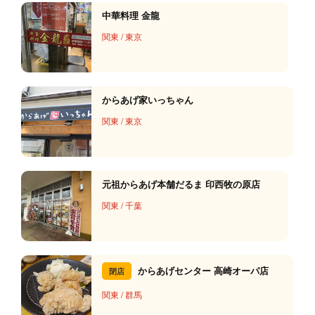
中華料理 金龍
関東
/
東京
からあげ家いっちゃん
関東
/
東京
元祖からあげ本舗だるま 印西牧の原店
関東
/
千葉
からあげセンター 高崎オーパ店
閉店
関東
/
群馬