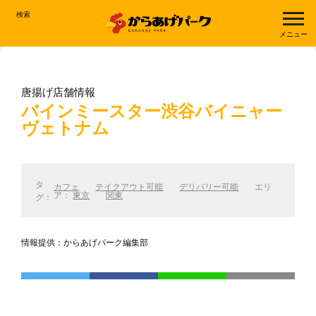
検索
メニュー
唐揚げ店舗情報
バインミースター渋谷バイニャー
ヴェトナム
タ
カフェ
テイクアウト可能
デリバリー可能
エリ
ア：
東京
関東
グ：
情報提供：からあげパーク編集部