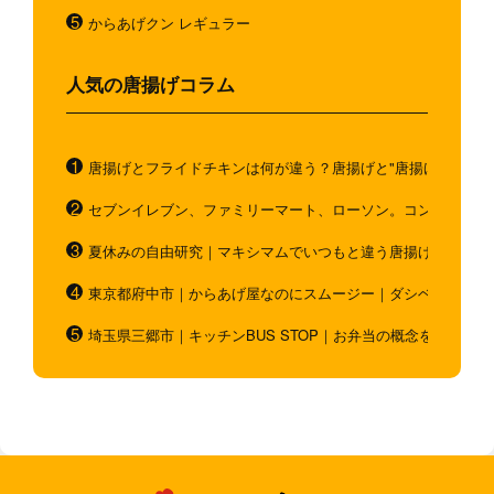
からあげクン レギュラー
人気の唐揚げコラム
唐揚げとフライドチキンは何が違う？唐揚げと"唐揚げと似てい
セブンイレブン、ファミリーマート、ローソン。コンビニのホ
夏休みの自由研究｜マキシマムでいつもと違う唐揚げを作ろう
東京都府中市｜からあげ屋なのにスムージー｜ダシベース唐揚
埼玉県三郷市｜キッチンBUS STOP｜お弁当の概念を超越！