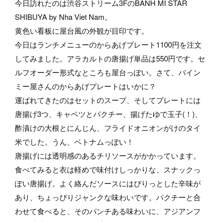
今日訪れたのは渋谷ストリーム3FのBANH MI STAR
SHIBUYA by Nha Viet Nam。
黄色い看板に屋台風の外観が目印です。
今日はランチメニューのからあげプレート1100円を注文
してみました。アラカルトの唐揚げ単品は550円です。セ
ルフオーダー形式なところも屋台っぽい。さて、バイン
ミー屋さんのからあげプレートはいかに？
運ばれてきたのはセットのスープ、そしてプレートには
唐揚げ3つ、キャベツとパクチー、揚げたゆで玉子(！)、
酢漬けの大根とにんじん、フライドオニオンがけのタイ
米でした。うん、ベトナムっぽい！
唐揚げには透明感のあるチリソースがかかっています。
食べてみると衣は軽めで味付けしっかりな、スナックっ
ぽい唐揚げ。よく絡んだソースにはぴりっとした辛味が
あり、ちょっぴりジャンクな味わいです。パクチーと合
わせて食べると、そのパンチある味わいに、アジアンフ