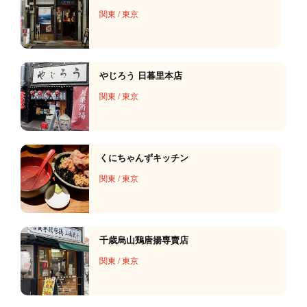
関東
/
東京
やじろう 日暮里本店
関東
/
東京
くにちゃんずキッチン
関東
/
東京
千歳烏山鶏唐揚専賣店
関東
/
東京