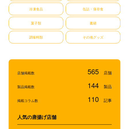
冷凍食品
缶詰・保存食
菓子類
書籍
調味料類
その他グッズ
565
店舗掲載数
144
製品掲載数
110
掲載コラム数
人気の唐揚げ店舗