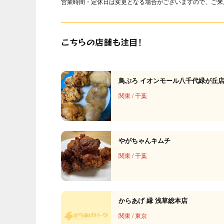
営業時間・定休日は変更となる場合がございますので、ご来
こちらの店舗も注目！
鳥ぷろ イオンモール八千代緑が丘
関東
/
千葉
やがちゃんキムチ
関東
/
千葉
からあげ 縁 浅草総本店
関東
/
東京