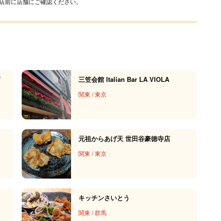
店前に店舗にご確認ください。
店
三笠会館 Italian Bar LA VIOLA
関東
/
東京
元祖からあげ天 世田谷豪徳寺店
関東
/
東京
キッチンさいとう
関東
/
群馬