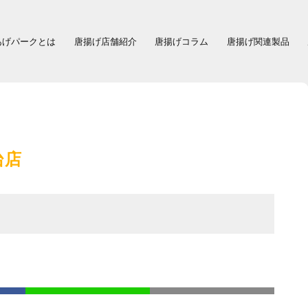
あげパークとは
唐揚げ店舗紹介
唐揚げコラム
唐揚げ関連製品
台店