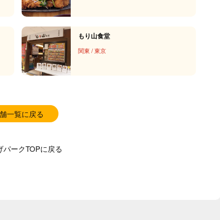
もり山食堂
関東
/
東京
舗一覧に戻る
げパークTOPに戻る