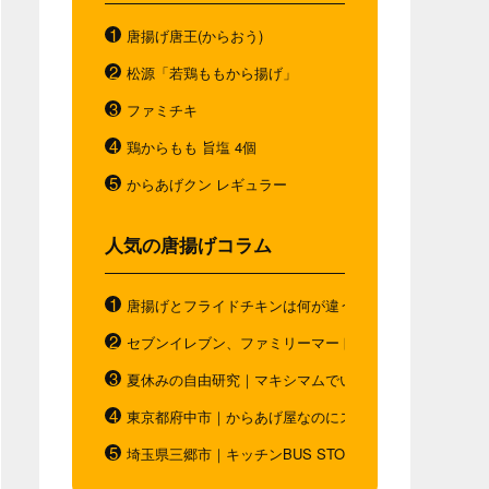
唐揚げ唐王(からおう)
松源「若鶏ももから揚げ」
ファミチキ
鶏からもも 旨塩 4個
からあげクン レギュラー
人気の唐揚げコラム
唐揚げとフライドチキンは何が違う？唐揚げと"唐揚げと
セブンイレブン、ファミリーマート、ローソン。コンビ
夏休みの自由研究｜マキシマムでいつもと違う唐揚げを
東京都府中市｜からあげ屋なのにスムージー｜ダシベー
埼玉県三郷市｜キッチンBUS STOP｜お弁当の概念を