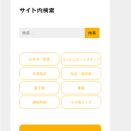
サイト内検索
検
索:
お弁当・惣菜
コンビニホットスナック
冷凍食品
缶詰・保存食
菓子類
書籍
調味料類
その他グッズ