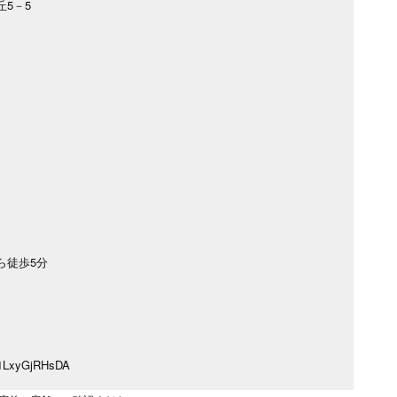
5－5
ら徒歩5分
hU1LxyGjRHsDA