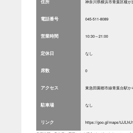
住所
神奈川県横浜市青葉区榎が丘
電話番号
045-511-8089
営業時間
10:30～21:00
定休日
なし
席数
0
アクセス
東急田園都市線青葉台駅か
駐車場
なし
リンク
https://goo.gl/maps/tJJL