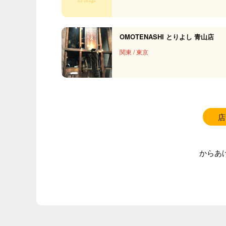
OMOTENASHI とりよし 青山店
関東
/
東京
店
からあ