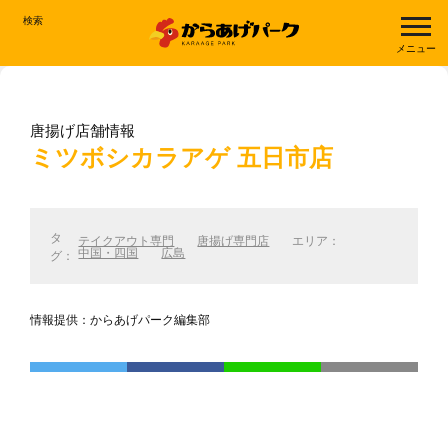
検索
メニュー
唐揚げ店舗情報
ミツボシカラアゲ 五日市店
タ
テイクアウト専門
唐揚げ専門店
エリア：
中国・四国
広島
グ：
情報提供：からあげパーク編集部