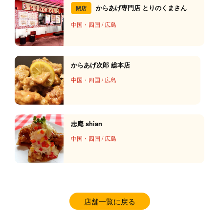
からあげ専門店 とりのくまさん
閉店
中国・四国
/
広島
からあげ次郎 総本店
中国・四国
/
広島
志庵 shian
中国・四国
/
広島
店舗一覧に戻る