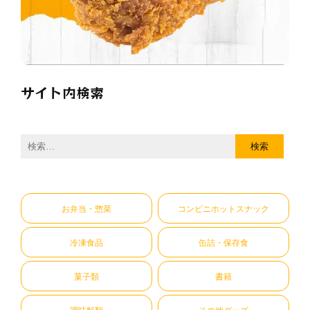
サイト内検索
検
索:
お弁当・惣菜
コンビニホットスナック
冷凍食品
缶詰・保存食
菓子類
書籍
調味料類
その他グッズ