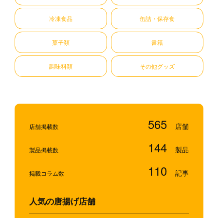
冷凍食品
缶詰・保存食
菓子類
書籍
調味料類
その他グッズ
565
店舗掲載数
144
製品掲載数
110
掲載コラム数
人気の唐揚げ店舗