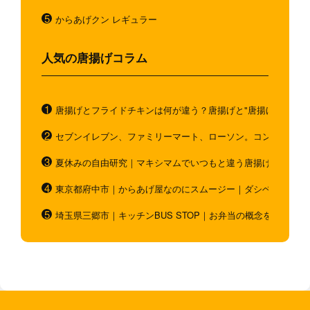
からあげクン レギュラー
人気の唐揚げコラム
唐揚げとフライドチキンは何が違う？唐揚げと"唐揚げと似てい
セブンイレブン、ファミリーマート、ローソン。コンビニのホ
夏休みの自由研究｜マキシマムでいつもと違う唐揚げを作ろう
東京都府中市｜からあげ屋なのにスムージー｜ダシベース唐揚
埼玉県三郷市｜キッチンBUS STOP｜お弁当の概念を超越！