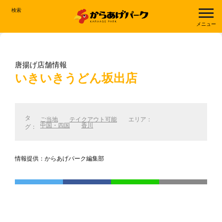
検索
メニュー
唐揚げ店舗情報
いきいきうどん坂出店
タ
ご当地
テイクアウト可能
エリア：
中国・四国
香川
グ：
情報提供：からあげパーク編集部