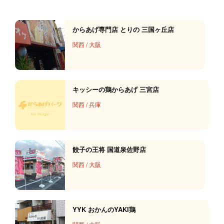
からあげ専門店 とりの 三国ヶ丘店
関西
/
大阪
キッシーの鶏からあげ 三宮店
関西
/
兵庫
餃子の王将 国道泉佐野店
関西
/
大阪
YYK おかんのYAKI鶏