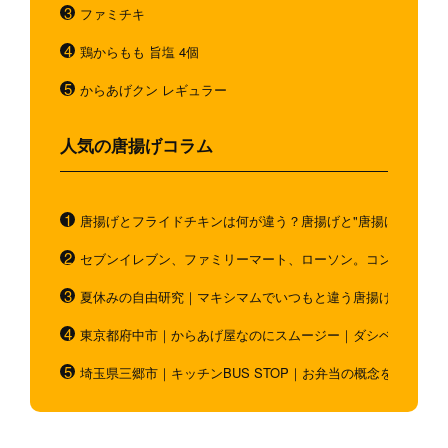
ファミチキ
鶏からもも 旨塩 4個
からあげクン レギュラー
人気の唐揚げコラム
唐揚げとフライドチキンは何が違う？唐揚げと"唐揚げと似てい
セブンイレブン、ファミリーマート、ローソン。コンビニのホ
夏休みの自由研究｜マキシマムでいつもと違う唐揚げを作ろう
東京都府中市｜からあげ屋なのにスムージー｜ダシベース唐揚
埼玉県三郷市｜キッチンBUS STOP｜お弁当の概念を超越！