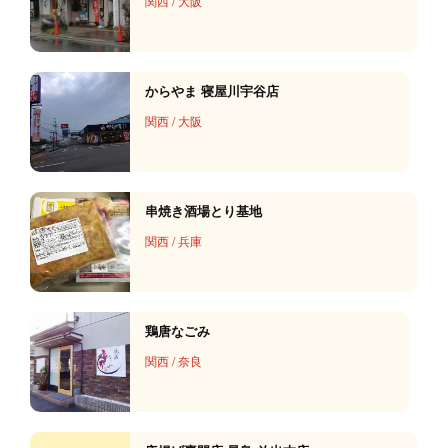
関西
/
大阪
からやま 寝屋川宇谷店
関西
/
大阪
串焼き酒場とり基地
関西
/
兵庫
鶏唐なごみ
関西
/
奈良