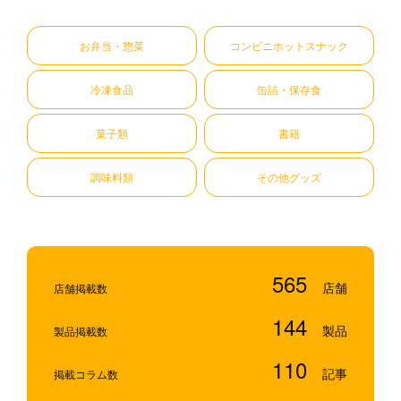
お弁当・惣菜
コンビニホットスナック
冷凍食品
缶詰・保存食
菓子類
書籍
調味料類
その他グッズ
565
店舗掲載数
144
製品掲載数
110
掲載コラム数