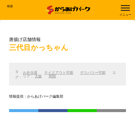
検索
メニュー
唐揚げ店舗情報
三代目かっちゃん
タ
お弁当屋
テイクアウト可能
デリバリー可能
エ
リア：
大阪
関西
グ：
情報提供：からあげパーク編集部