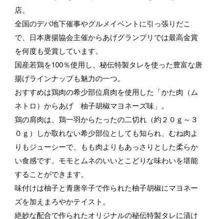
店。
全国のデパ地下催事やグルメイベントに引っ張りだこ
で、日本唐揚協会主催からあげグランプリでは最高金賞
を何度も受賞しています。
国産若鶏を100％使用し、秘伝特製タレを使った豊富な唐
揚げラインナップも魅力の一つ。
おすすめは鶏肉の希少部位肩肉を使用した「かた肉（ム
ネトロ）からあげ 柚子胡椒マヨネーズ味」。
鶏の肩肉は、鶏一羽からたったの二切れ（約２０ｇ～３
０ｇ）しか取れない希少部位としても知られ、むね肉よ
りもジューシーで、もも肉よりもあっさりとした柔らか
い食感です。モモとムネのいいとこどりな味わいを堪能
することができます。
味付けは柚子と青唐辛子で作られた柚子胡椒にマヨネー
ズを加えまろやかテイスト。
絶妙な配合で作られたオリジナルの秘伝特製タレに漬け