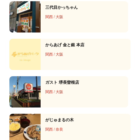
三代目かっちゃん
関西
/
大阪
からあげ 金と銀 本店
関西
/
大阪
ガスト 堺長曽根店
関西
/
大阪
がじゅまるの木
関西
/
奈良