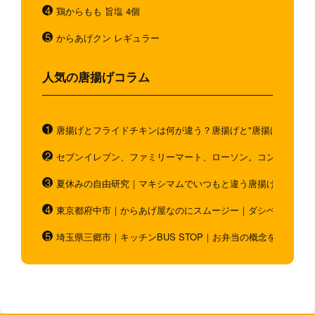
鶏からもも 旨塩 4個
からあげクン レギュラー
人気の唐揚げコラム
唐揚げとフライドチキンは何が違う？唐揚げと"唐揚げと似てい
セブンイレブン、ファミリーマート、ローソン。コンビニのホ
夏休みの自由研究｜マキシマムでいつもと違う唐揚げを作ろう
東京都府中市｜からあげ屋なのにスムージー｜ダシベース唐揚
埼玉県三郷市｜キッチンBUS STOP｜お弁当の概念を超越！