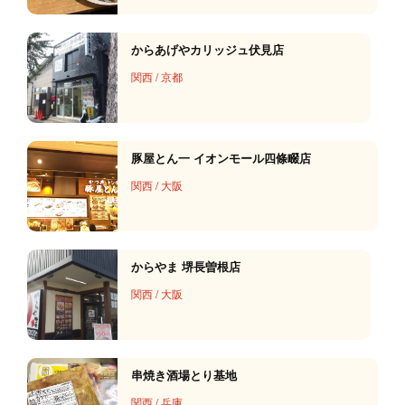
からあげやカリッジュ伏見店
関西
/
京都
豚屋とん一 イオンモール四條畷店
関西
/
大阪
からやま 堺長曽根店
関西
/
大阪
串焼き酒場とり基地
関西
/
兵庫