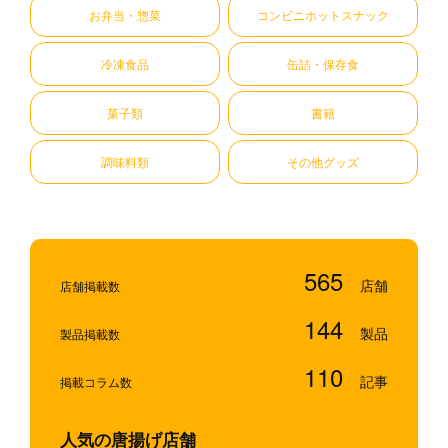
お弁当・惣菜
コンビニホットスナック
冷凍食品
缶詰・保存食
菓子類
書籍
調味料類
その他グッズ
565
店舗掲載数
144
製品掲載数
110
掲載コラム数
人気の唐揚げ店舗