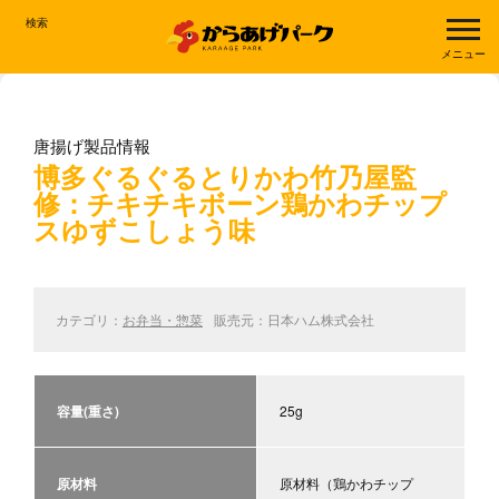
検索
メニュー
唐揚げ製品情報
博多ぐるぐるとりかわ竹乃屋監
修：チキチキボーン鶏かわチップ
スゆずこしょう味
カテゴリ：
お弁当・惣菜
販売元：日本ハム株式会社
容量(重さ)
25g
原材料
原材料（鶏かわチップ