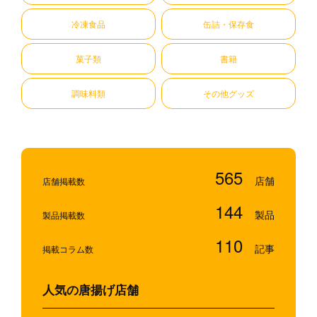
冷凍食品
缶詰・保存食
菓子類
書籍
調味料類
その他グッズ
565
店舗掲載数
144
製品掲載数
110
掲載コラム数
人気の唐揚げ店舗