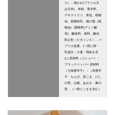
ス）：鶏かわ(ブラジル又
は日本)、米粉、香辛料、
デキストリン、食塩、植物
油、脱脂粉乳、揚げ脂（植
物油）/調味料(アミノ酸
等)、酸味料、香料、酸化
防止剤（ビタミンＥ）、パ
プリカ色素、(一部に卵・
乳成分・小麦・鶏肉を含
む) 原材料（コショー）：
ブラックペッパー 原材料
（七味唐辛子）：（赤唐辛
子、ちんぴ、黒ごま、けし
の実、山椒、あおさ、麻の
実、（一部にごまを含む）