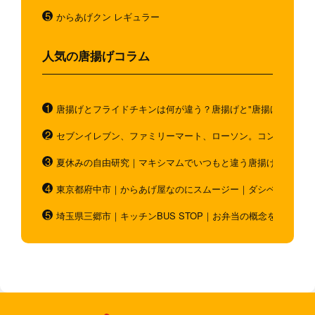
からあげクン レギュラー
人気の唐揚げコラム
唐揚げとフライドチキンは何が違う？唐揚げと"唐揚げと似てい
セブンイレブン、ファミリーマート、ローソン。コンビニのホ
夏休みの自由研究｜マキシマムでいつもと違う唐揚げを作ろう
東京都府中市｜からあげ屋なのにスムージー｜ダシベース唐揚
埼玉県三郷市｜キッチンBUS STOP｜お弁当の概念を超越！